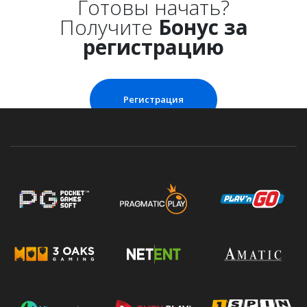
Готовы начать?
Получите
Бонус за
регистрацию
Регистрация