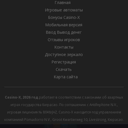
Главная
Игровые автоматы
Бонусы Casino-X
Мобильная версия
Ввод Вывод денег
Отзывы игроков
Контакты
Доступное зеркало
Регистрация
Скачать
Карта сайта
Casino-X, 2026 год
работает в соответствии с законами об азартных
играх государства Кюрасао. По соглашению с Antillephone N.V.,
игровая лицензия № 8048/JAZ, Casino-X находится под управлением
компанией Pomadorro N.V., Groot Kwartierweg 10, Livestrong, Кюрасао.