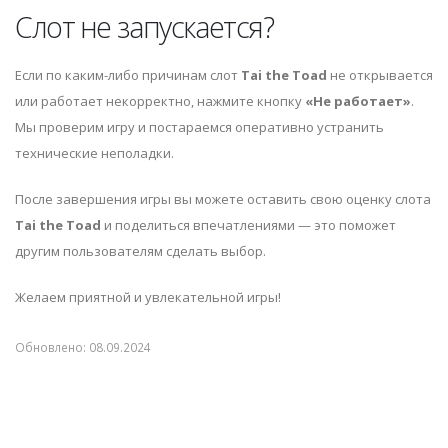
Слот не запускается?
Если по каким-либо причинам слот
Tai the Toad
не открывается
или работает некорректно, нажмите кнопку
«Не работает»
.
Мы проверим игру и постараемся оперативно устранить
технические неполадки.
После завершения игры вы можете оставить свою оценку слота
Tai the Toad
и поделиться впечатлениями — это поможет
другим пользователям сделать выбор.
Желаем приятной и увлекательной игры!
Обновлено:
08.09.2024