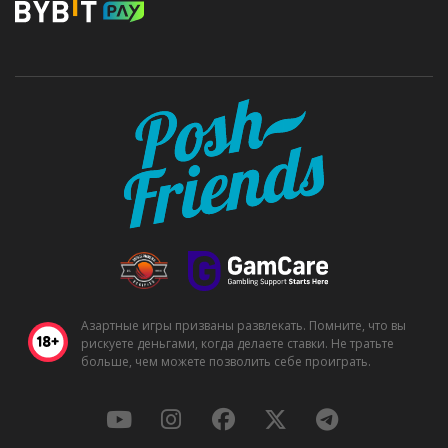
Азартные игры призваны развлекать. Помните, что вы
рискуете деньгами, когда делаете ставки. Не тратьте
больше, чем можете позволить себе проиграть.