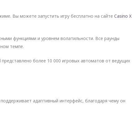
име. Вы можете запустить игру бесплатно на сайте
Casino X
сными функциями и уровнем волатильности. Все раунды
бном темпе.
l
представлено более 10 000 игровых автоматов от ведущих
 поддерживает адаптивный интерфейс, благодаря чему он