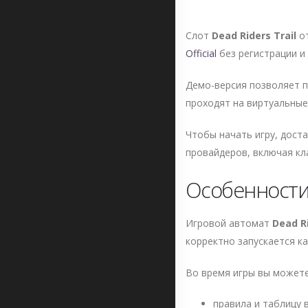
Слот
Dead Riders Trail
от
Official
без регистрации и
Демо-версия позволяет п
проходят на виртуальные
Чтобы начать игру, дост
провайдеров, включая кла
Особенности с
Игровой автомат
Dead Ri
корректно запускается ка
Во время игры вы можете
правила и таблицу 