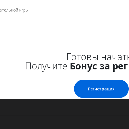
ательной игры!
Готовы начат
Получите
Бонус за ре
Регистрация