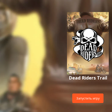
Dead Riders Trail
Запустить игру