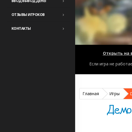
ВВОД ВЫВОД ДЕНЕГ
ОТЗЫВЫ ИГРОКОВ
КОНТАКТЫ
Открыть на 
Если игра не работа
Главная
Игры
D
Демо 