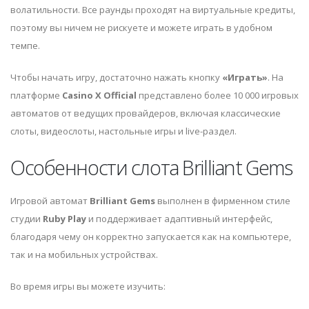
волатильности. Все раунды проходят на виртуальные кредиты,
поэтому вы ничем не рискуете и можете играть в удобном
темпе.
Чтобы начать игру, достаточно нажать кнопку
«Играть»
. На
платформе
Casino X Official
представлено более 10 000 игровых
автоматов от ведущих провайдеров, включая классические
слоты, видеослоты, настольные игры и live-раздел.
Особенности слота Brilliant Gems
Игровой автомат
Brilliant Gems
выполнен в фирменном стиле
студии
Ruby Play
и поддерживает адаптивный интерфейс,
благодаря чему он корректно запускается как на компьютере,
так и на мобильных устройствах.
Во время игры вы можете изучить: