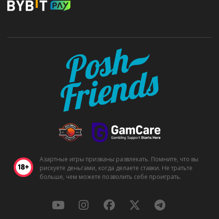
Азартные игры призваны развлекать. Помните, что вы
рискуете деньгами, когда делаете ставки. Не тратьте
больше, чем можете позволить себе проиграть.