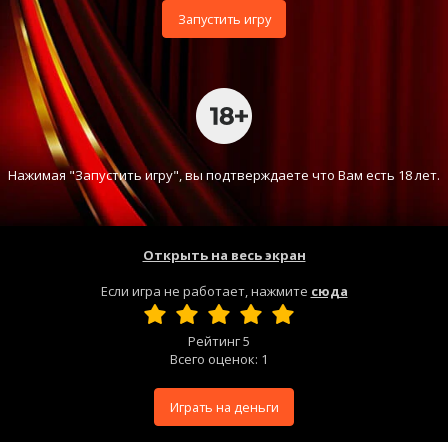
Запустить игру
Нажимая "Запустить игру", вы подтверждаете что Вам есть 18 лет.
Открыть на весь экран
Если игра не работает, нажмите
сюда
Рейтинг
5
Всего оценок:
1
Играть на деньги