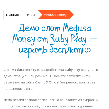
Главная
Игры
Medusa Money
Демо слот Medusa
Money от Ruby Play —
играть бесплатно
Слот
Medusa Money
от разработчика
Ruby Play
доступен в
демонстрационном режиме. Вы можете запустить игру
бесплатно на сайте
Casino X Official
без регистрации и без
пополнения счёта.
Демо-версия позволяет полностью ознакомиться с игровым
процессом, механикой, бонусными функциями и уровнем