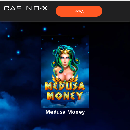
Вход
Medusa Money