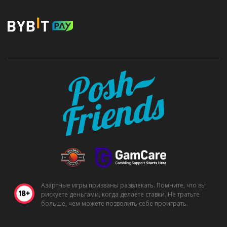
Азартные игры призваны развлекать. Помните, что вы
рискуете деньгами, когда делаете ставки. Не тратьте
больше, чем можете позволить себе проиграть.