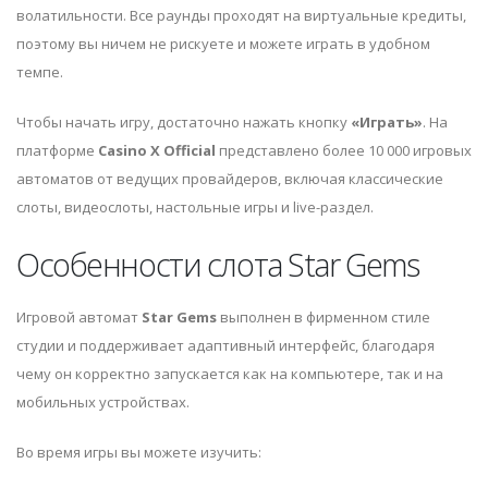
волатильности. Все раунды проходят на виртуальные кредиты,
поэтому вы ничем не рискуете и можете играть в удобном
темпе.
Чтобы начать игру, достаточно нажать кнопку
«Играть»
. На
платформе
Casino X Official
представлено более 10 000 игровых
автоматов от ведущих провайдеров, включая классические
слоты, видеослоты, настольные игры и live-раздел.
Особенности слота Star Gems
Игровой автомат
Star Gems
выполнен в фирменном стиле
студии
и поддерживает адаптивный интерфейс, благодаря
чему он корректно запускается как на компьютере, так и на
мобильных устройствах.
Во время игры вы можете изучить: