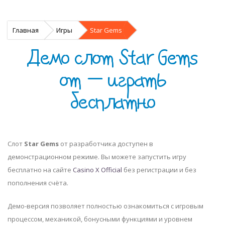
Главная
Игры
Star Gems
Демо слот Star Gems
от — играть
бесплатно
Слот
Star Gems
от разработчика
доступен в
демонстрационном режиме. Вы можете запустить игру
бесплатно на сайте
Casino X Official
без регистрации и без
пополнения счёта.
Демо-версия позволяет полностью ознакомиться с игровым
процессом, механикой, бонусными функциями и уровнем