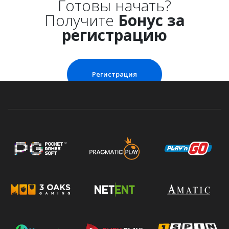
Готовы начать?
Получите
Бонус за
регистрацию
Регистрация