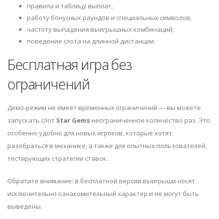
правила и таблицу выплат;
работу бонусных раундов и специальных символов;
частоту выпадения выигрышных комбинаций;
поведение слота на длинной дистанции.
Бесплатная игра без
ограничений
Демо-режим не имеет временных ограничений — вы можете
запускать слот
Star Gems
неограниченное количество раз. Это
особенно удобно для новых игроков, которые хотят
разобраться в механике, а также для опытных пользователей,
тестирующих стратегии ставок.
Обратите внимание: в бесплатной версии выигрыши носят
исключительно ознакомительный характер и не могут быть
выведены.