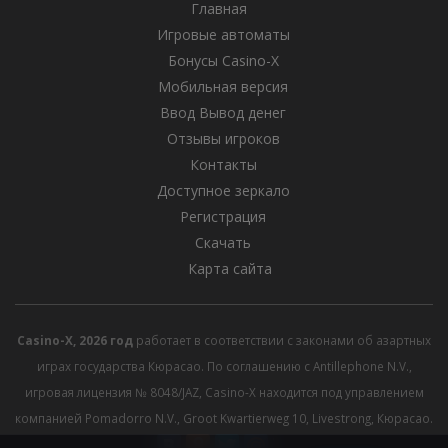
Главная
Игровые автоматы
Бонусы Casino-X
Мобильная версия
Ввод Вывод денег
Отзывы игроков
Контакты
Доступное зеркало
Регистрация
Скачать
Карта сайта
Casino-X, 2026 год
работает в соответствии с законами об азартных
играх государства Кюрасао. По соглашению с Antillephone N.V.,
игровая лицензия № 8048/JAZ, Casino-X находится под управлением
компанией Pomadorro N.V., Groot Kwartierweg 10, Livestrong, Кюрасао.