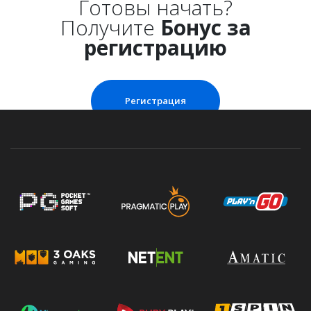
Готовы начать?
Получите
Бонус за
регистрацию
Регистрация