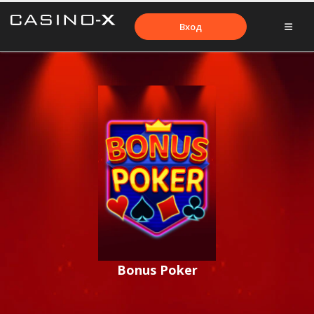
Вход
Bonus Poker