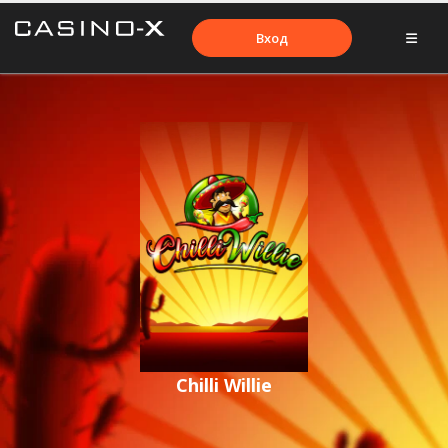
Вход
Chilli Willie