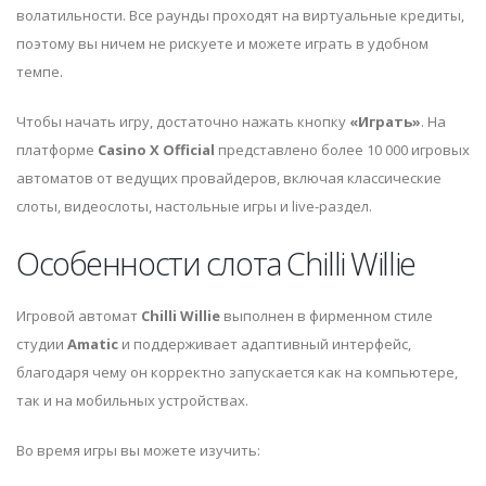
волатильности. Все раунды проходят на виртуальные кредиты,
поэтому вы ничем не рискуете и можете играть в удобном
темпе.
Чтобы начать игру, достаточно нажать кнопку
«Играть»
. На
платформе
Casino X Official
представлено более 10 000 игровых
автоматов от ведущих провайдеров, включая классические
слоты, видеослоты, настольные игры и live-раздел.
Особенности слота Chilli Willie
Игровой автомат
Chilli Willie
выполнен в фирменном стиле
студии
Amatic
и поддерживает адаптивный интерфейс,
благодаря чему он корректно запускается как на компьютере,
так и на мобильных устройствах.
Во время игры вы можете изучить: