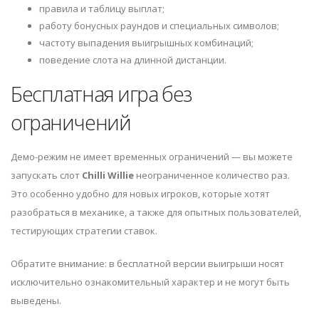
правила и таблицу выплат;
работу бонусных раундов и специальных символов;
частоту выпадения выигрышных комбинаций;
поведение слота на длинной дистанции.
Бесплатная игра без
ограничений
Демо-режим не имеет временных ограничений — вы можете
запускать слот
Chilli Willie
неограниченное количество раз.
Это особенно удобно для новых игроков, которые хотят
разобраться в механике, а также для опытных пользователей,
тестирующих стратегии ставок.
Обратите внимание: в бесплатной версии выигрыши носят
исключительно ознакомительный характер и не могут быть
выведены.