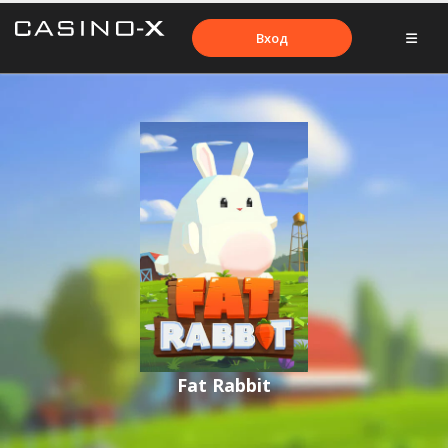
Вход
Fat Rabbit