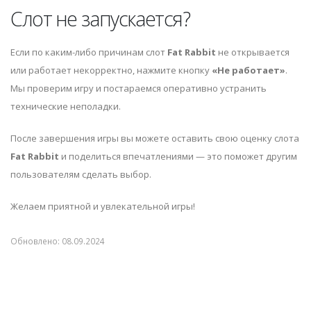
Слот не запускается?
Если по каким-либо причинам слот
Fat Rabbit
не открывается
или работает некорректно, нажмите кнопку
«Не работает»
.
Мы проверим игру и постараемся оперативно устранить
технические неполадки.
После завершения игры вы можете оставить свою оценку слота
Fat Rabbit
и поделиться впечатлениями — это поможет другим
пользователям сделать выбор.
Желаем приятной и увлекательной игры!
Обновлено:
08.09.2024