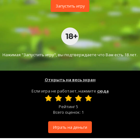
Запустить игру
Нажимая "Запустить игру", вы подтверждаете что Вам есть 18 лет.
Открыть на весь экран
Если игра не работает, нажмите
сюда
Рейтинг
5
Всего оценок:
1
Играть на деньги