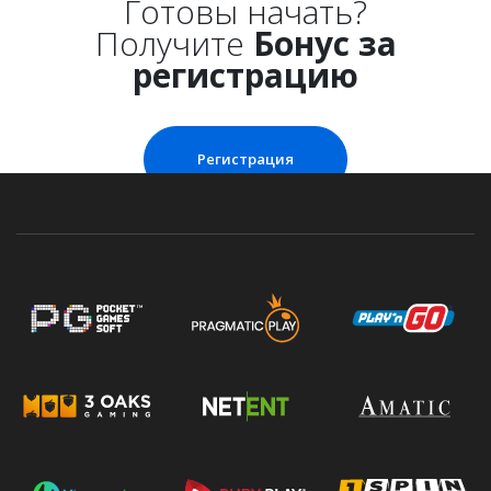
Готовы начать?
Получите
Бонус за
регистрацию
Регистрация