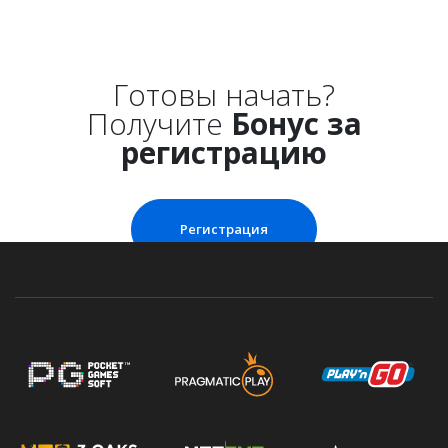
Готовы начать?
Получите
Бонус за
регистрацию
Регистрация