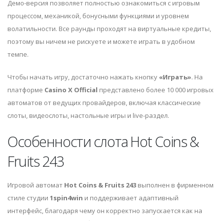
Демо-версия позволяет полностью ознакомиться с игровым
процессом, механикой, бонусными функциями и уровнем
волатильности. Все раунды проходят на виртуальные кредиты,
поэтому вы ничем не рискуете и можете играть в удобном
темпе.
Чтобы начать игру, достаточно нажать кнопку
«Играть»
. На
платформе
Casino X Official
представлено более 10 000 игровых
автоматов от ведущих провайдеров, включая классические
слоты, видеослоты, настольные игры и live-раздел.
Особенности слота Hot Coins &
Fruits 243
Игровой автомат
Hot Coins & Fruits 243
выполнен в фирменном
стиле студии
1spin4win
и поддерживает адаптивный
интерфейс, благодаря чему он корректно запускается как на