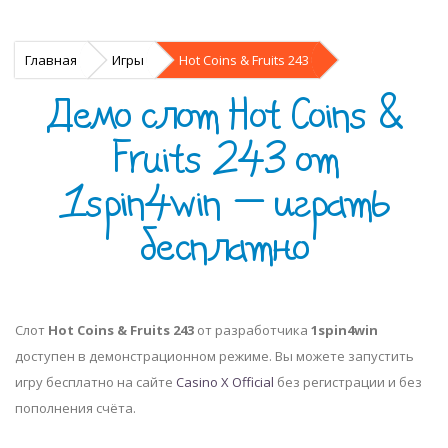
Главная
Игры
Hot Coins & Fruits 243
Демо слот Hot Coins &
Fruits 243 от
1spin4win — играть
бесплатно
Слот
Hot Coins & Fruits 243
от разработчика
1spin4win
доступен в демонстрационном режиме. Вы можете запустить
игру бесплатно на сайте
Casino X Official
без регистрации и без
пополнения счёта.