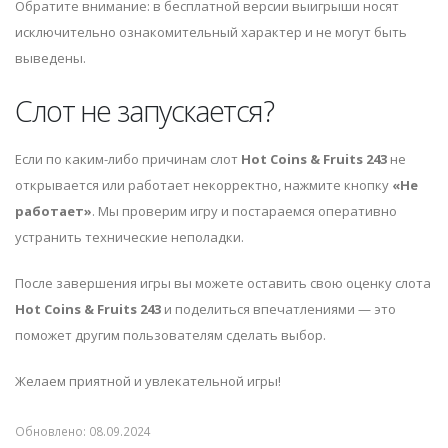
Обратите внимание: в бесплатной версии выигрыши носят
исключительно ознакомительный характер и не могут быть
выведены.
Слот не запускается?
Если по каким-либо причинам слот
Hot Coins & Fruits 243
не
открывается или работает некорректно, нажмите кнопку
«Не
работает»
. Мы проверим игру и постараемся оперативно
устранить технические неполадки.
После завершения игры вы можете оставить свою оценку слота
Hot Coins & Fruits 243
и поделиться впечатлениями — это
поможет другим пользователям сделать выбор.
Желаем приятной и увлекательной игры!
Обновлено:
08.09.2024