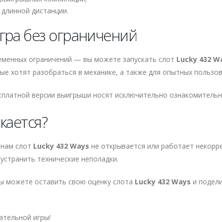
 длинной дистанции.
гра без ограничений
еменных ограничений — вы можете запускать слот
Lucky 432 W
рые хотят разобраться в механике, а также для опытных пользо
сплатной версии выигрыши носят исключительно ознакомительны
кается?
инам слот
Lucky 432 Ways
не открывается или работает некорр
устранить технические неполадки.
вы можете оставить свою оценку слота
Lucky 432 Ways
и подел
ательной игры!