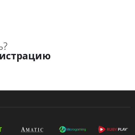
ь?
гистрацию