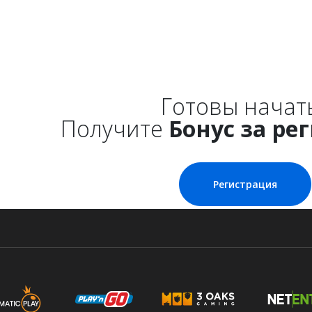
Готовы начат
Получите
Бонус за ре
Регистрация