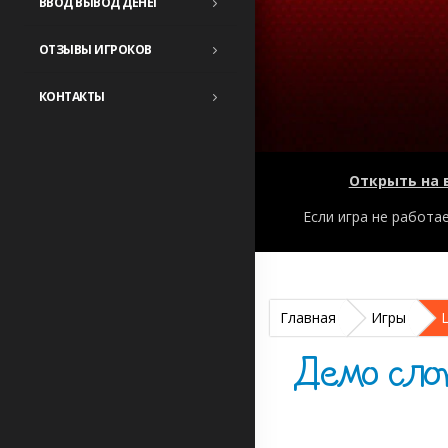
ВВОД ВЫВОД ДЕНЕГ
ОТЗЫВЫ ИГРОКОВ
КОНТАКТЫ
Открыть на 
Если игра не работа
Главная
Игры
Демо сло