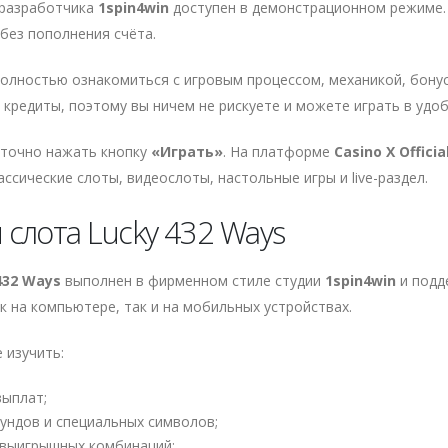
разработчика
1spin4win
доступен в демонстрационном режиме. 
 без пополнения счёта.
олностью ознакомиться с игровым процессом, механикой, бону
 кредиты, поэтому вы ничем не рискуете и можете играть в удо
аточно нажать кнопку
«Играть»
. На платформе
Casino X Officia
ссические слоты, видеослоты, настольные игры и live-раздел.
слота Lucky 432 Ways
432 Ways
выполнен в фирменном стиле студии
1spin4win
и подд
к на компьютере, так и на мобильных устройствах.
 изучить:
выплат;
ундов и специальных символов;
 выигрышных комбинаций;