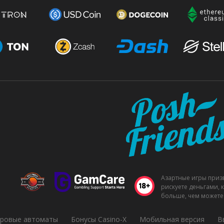
Азартные игры призв
рискуете деньгами, к
больше, чем можете 
ровые автоматы
Бонусы Casino-X
Мобильная версия
В