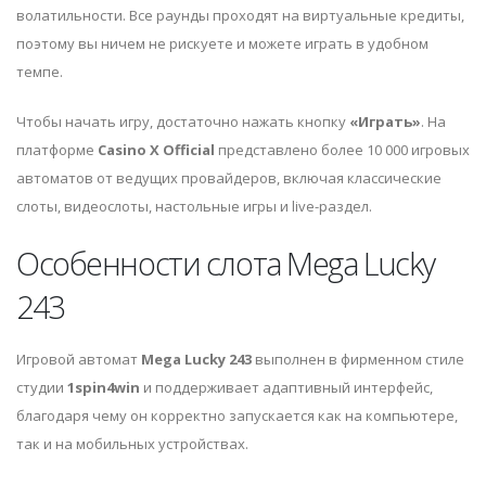
волатильности. Все раунды проходят на виртуальные кредиты,
поэтому вы ничем не рискуете и можете играть в удобном
темпе.
Чтобы начать игру, достаточно нажать кнопку
«Играть»
. На
платформе
Casino X Official
представлено более 10 000 игровых
автоматов от ведущих провайдеров, включая классические
слоты, видеослоты, настольные игры и live-раздел.
Особенности слота Mega Lucky
243
Игровой автомат
Mega Lucky 243
выполнен в фирменном стиле
студии
1spin4win
и поддерживает адаптивный интерфейс,
благодаря чему он корректно запускается как на компьютере,
так и на мобильных устройствах.