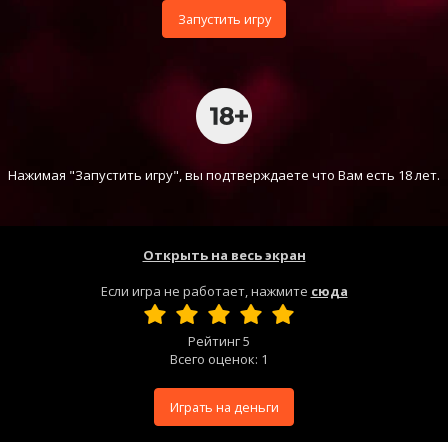
Запустить игру
Нажимая "Запустить игру", вы подтверждаете что Вам есть 18 лет.
Открыть на весь экран
Если игра не работает, нажмите
сюда
Рейтинг
5
Всего оценок:
1
Играть на деньги