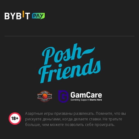
Азартные игры призваны развлекать. Помните, что вы
рискуете деньгами, когда делаете ставки. Не тратьте
больше, чем можете позволить себе проиграть.