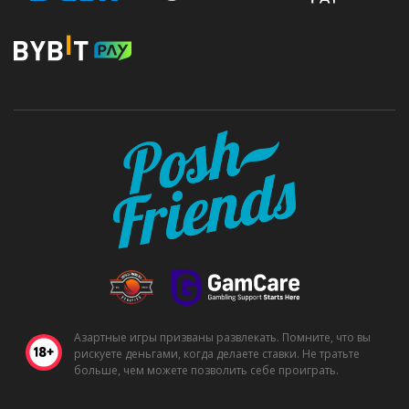
Азартные игры призваны развлекать. Помните, что вы
рискуете деньгами, когда делаете ставки. Не тратьте
больше, чем можете позволить себе проиграть.