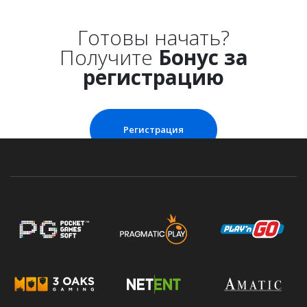
Готовы начать?
Получите
Бонус за
регистрацию
Регистрация