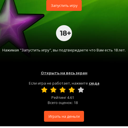
Запустить игру
Нажимая "Запустить игру", вы подтверждаете что Вам есть 18 лет.
Открыть на весь экран
Если игра не работает, нажмите
сюда
Рейтинг
4.61
Всего оценок:
18
Играть на деньги