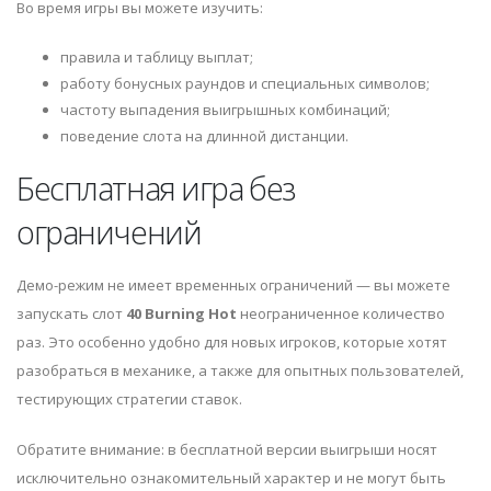
Во время игры вы можете изучить:
правила и таблицу выплат;
работу бонусных раундов и специальных символов;
частоту выпадения выигрышных комбинаций;
поведение слота на длинной дистанции.
Бесплатная игра без
ограничений
Демо-режим не имеет временных ограничений — вы можете
запускать слот
40 Burning Hot
неограниченное количество
раз. Это особенно удобно для новых игроков, которые хотят
разобраться в механике, а также для опытных пользователей,
тестирующих стратегии ставок.
Обратите внимание: в бесплатной версии выигрыши носят
исключительно ознакомительный характер и не могут быть