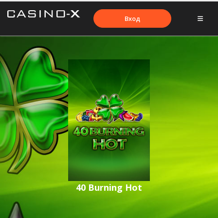
Вход
40 Burning Hot