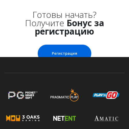
Готовы начать?
Получите
Бонус за
регистрацию
Регистрация