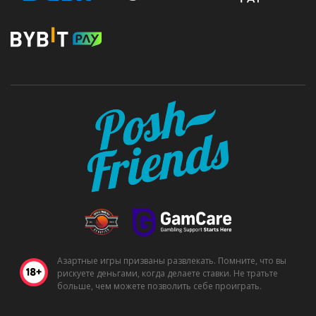
Азартные игры призваны развлекать. Помните, что вы
рискуете деньгами, когда делаете ставки. Не тратьте
больше, чем можете позволить себе проиграть.