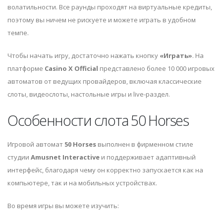
волатильности. Все раунды проходят на виртуальные кредиты,
поэтому вы ничем не рискуете и можете играть в удобном
темпе.
Чтобы начать игру, достаточно нажать кнопку
«Играть»
. На
платформе
Casino X Official
представлено более 10 000 игровых
автоматов от ведущих провайдеров, включая классические
слоты, видеослоты, настольные игры и live-раздел.
Особенности слота 50 Horses
Игровой автомат
50 Horses
выполнен в фирменном стиле
студии
Amusnet Interactive
и поддерживает адаптивный
интерфейс, благодаря чему он корректно запускается как на
компьютере, так и на мобильных устройствах.
Во время игры вы можете изучить: