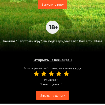
Запустить игру
Нажимая "Запустить игру", вы подтверждаете что Вам есть 18 лет.
Открыть на весь экран
Если игра не работает, нажмите
сюда
Рейтинг
5
Всего оценок:
1
Играть на деньги