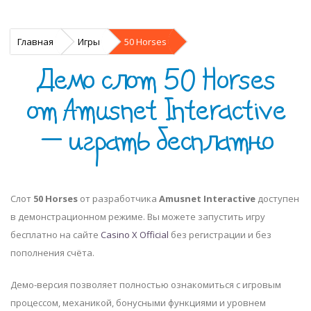
Главная
Игры
50 Horses
Демо слот 50 Horses
от Amusnet Interactive
— играть бесплатно
Слот
50 Horses
от разработчика
Amusnet Interactive
доступен
в демонстрационном режиме. Вы можете запустить игру
бесплатно на сайте
Casino X Official
без регистрации и без
пополнения счёта.
Демо-версия позволяет полностью ознакомиться с игровым
процессом, механикой, бонусными функциями и уровнем