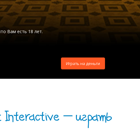
то Вам есть 18 лет.
Играть на деньги
 Interactive — играть