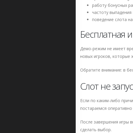
работу бонусных ра
частоту выпадения
поведение слота на
Бесплатная и
Демо-режим не имеет вр
новых игроков, которые 
Обратите внимание: в бе
Слот не запус
Если по каким-либо прич
постараемся оперативно 
После завершения игры 
сделать выбор.