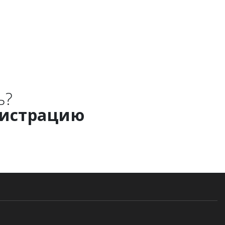
ь?
гистрацию