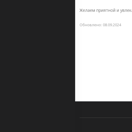
Желаем приятной и увлек
Обновлено:
08.09.2024