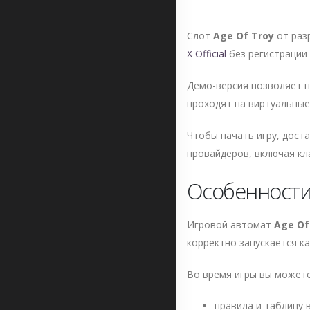
Слот
Age Of Troy
от раз
X Official
без регистрации 
Демо-версия позволяет п
проходят на виртуальные
Чтобы начать игру, дост
провайдеров, включая кла
Особенности 
Игровой автомат
Age Of
корректно запускается ка
Во время игры вы можете
правила и таблицу 