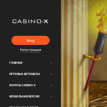
Вход
Регистрация
ГЛАВНАЯ
ИГРОВЫЕ АВТОМАТЫ
БОНУСЫ CASINO-X
МОБИЛЬНАЯ ВЕРСИЯ