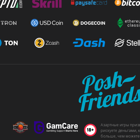
Азартные игры призв
рискуете деньгами, к
больше, чем можете 