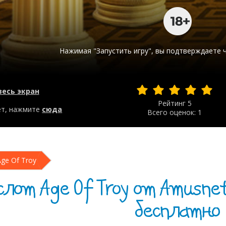
Нажимая "Запустить игру", вы подтверждаете ч
весь экран
Рейтинг
5
ет, нажмите
сюда
Всего оценок:
1
Age Of Troy
слот Age Of Troy от Amusnet
бесплатно