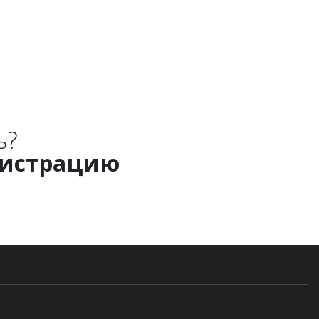
ь?
гистрацию