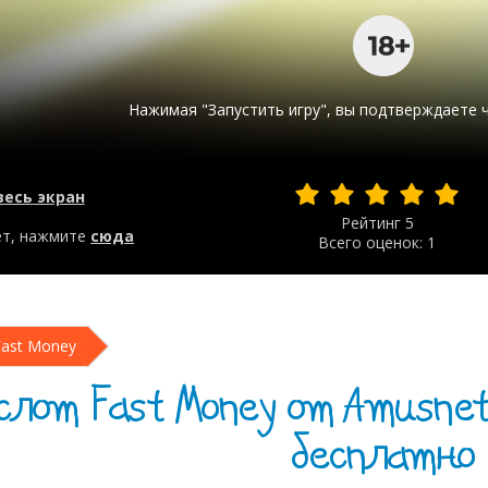
Нажимая "Запустить игру", вы подтверждаете ч
весь экран
Рейтинг
5
ет, нажмите
сюда
Всего оценок:
1
Fast Money
слот Fast Money от Amusnet
бесплатно