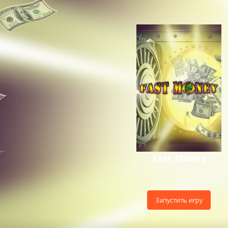
Fast Money
Запустить игру