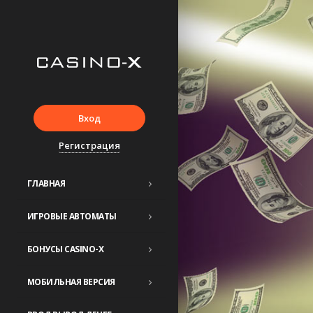
Вход
Регистрация
ГЛАВНАЯ
ИГРОВЫЕ АВТОМАТЫ
БОНУСЫ CASINO-X
МОБИЛЬНАЯ ВЕРСИЯ