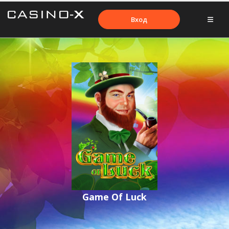
Вход
Game Of Luck