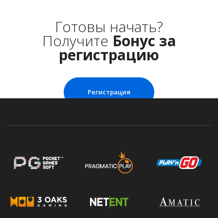
Готовы начать?
Получите
Бонус за
регистрацию
Регистрация