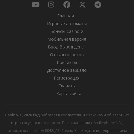
Главная
Игровые автоматы
Бонусы Casino-X
Мобильная версия
Ввод Вывод денег
Отзывы игроков
Контакты
Доступное зеркало
Регистрация
Скачать
Карта сайта
Casino-X, 2026 год
работает в соответствии с законами об азартных
играх государства Кюрасао. По соглашению с Antillephone N.V.,
игровая лицензия № 8048/JAZ, Casino-X находится под управлением