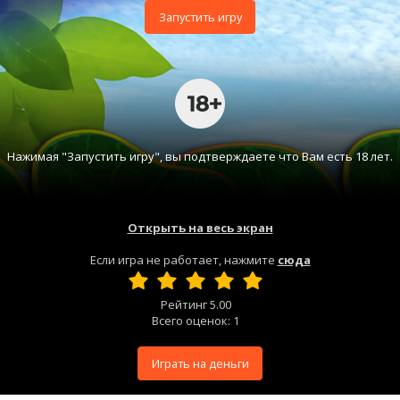
Запустить игру
Нажимая "Запустить игру", вы подтверждаете что Вам есть 18 лет.
Открыть на весь экран
Если игра не работает, нажмите
сюда
Рейтинг
5.00
Всего оценок:
1
Играть на деньги