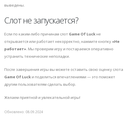
выведены.
Слот не запускается?
Если по каким-либо причинам слот
Game Of Luck
не
открывается или работает некорректно, нажмите кнопку
«Не
работает»
. Мы проверим игру и постараемся оперативно
устранить технические неполадки.
После завершения игры вы можете оставить свою оценку слота
Game Of Luck
и поделиться впечатлениями — это поможет
другим пользователям сделать выбор.
Желаем приятной и увлекательной игры!
Обновлено:
08.09.2024