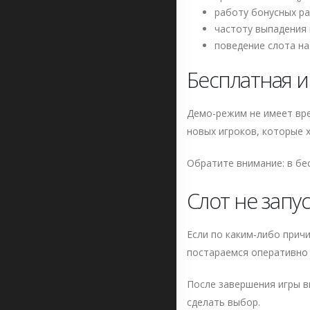
работу бонусных ра
частоту выпадения
поведение слота на
Бесплатная и
Демо-режим не имеет вр
новых игроков, которые 
Обратите внимание: в бе
Слот не запус
Если по каким-либо прич
постараемся оперативно 
После завершения игры 
сделать выбор.