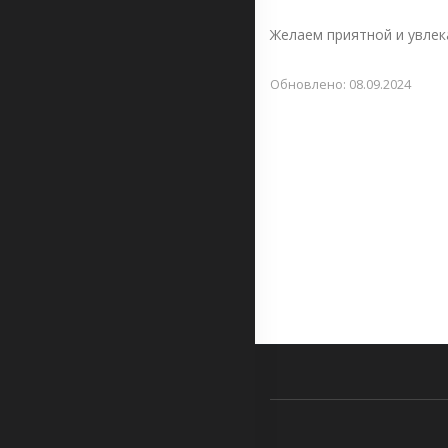
Желаем приятной и увлек
Обновлено:
08.09.2024