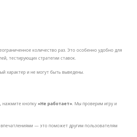
еограниченное количество раз. Это особенно удобно для
лей, тестирующих стратегии ставок.
й характер и не могут быть выведены.
, нажмите кнопку
«Не работает»
. Мы проверим игру и
 впечатлениями — это поможет другим пользователям