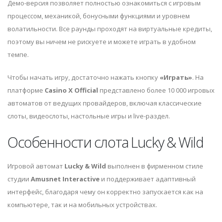
Демо-версия позволяет полностью ознакомиться с игровым
процессом, механикой, бонусными функциями и уровнем
волатильности. Все раунды проходят на виртуальные кредиты,
поэтому вы ничем не рискуете и можете играть в удобном
темпе.
Чтобы начать игру, достаточно нажать кнопку
«Играть»
. На
платформе
Casino X Official
представлено более 10 000 игровых
автоматов от ведущих провайдеров, включая классические
слоты, видеослоты, настольные игры и live-раздел.
Особенности слота Lucky & Wild
Игровой автомат
Lucky & Wild
выполнен в фирменном стиле
студии
Amusnet Interactive
и поддерживает адаптивный
интерфейс, благодаря чему он корректно запускается как на
компьютере, так и на мобильных устройствах.