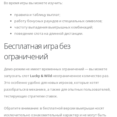
Во время игры вы можете изучить:
правила и таблицу выплат;
работу бонусных раундов и специальных символов;
частоту выпадения выигрышных комбинаций;
поведение слота на длинной дистанции.
Бесплатная игра без
ограничений
Демо-режим не имеет временных ограничений — вы можете
запускать слот
Lucky & Wild
неограниченное количество раз.
Это особенно удобно для новых игроков, которые хотят
разобраться в механике, а также для опытных пользователей,
тестирующих стратегии ставок.
Обратите внимание: в бесплатной версии выигрыши носят
исключительно ознакомительный характер и не могут быть