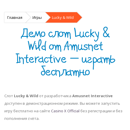
Главная
Игры
Lucky & Wild
Демо слот Lucky &
Wild от Amusnet
Interactive — играть
бесплатно
Слот
Lucky & Wild
от разработчика
Amusnet Interactive
доступен в демонстрационном режиме. Вы можете запустить
игру бесплатно на сайте
Casino X Official
без регистрации и без
пополнения счёта.