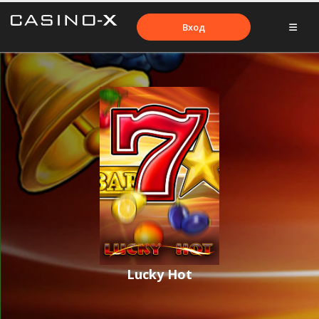
Вход
Lucky Hot