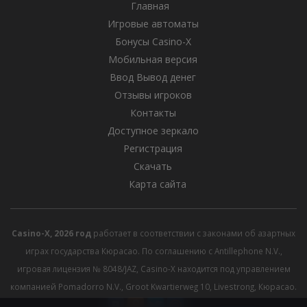
Главная
Игровые автоматы
Бонусы Casino-X
Мобильная версия
Ввод Вывод денег
Отзывы игроков
Контакты
Доступное зеркало
Регистрация
Скачать
Карта сайта
Casino-X, 2026 год
работает в соответствии с законами об азартных
играх государства Кюрасао. По соглашению с Antillephone N.V.,
игровая лицензия № 8048/JAZ, Casino-X находится под управлением
компанией Pomadorro N.V., Groot Kwartierweg 10, Livestrong, Кюрасао.