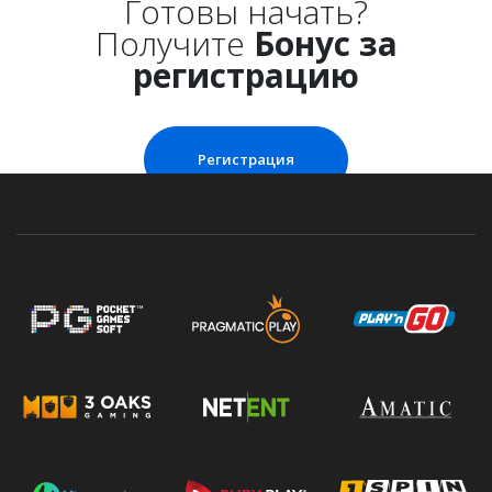
Готовы начать?
Получите
Бонус за
регистрацию
Регистрация