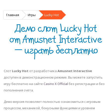
Главная
Игры
Lucky Hot
Демо слот Lucky Hot
от Amusnet Interactive
— играть бесплатно
Слот
Lucky Hot
от разработчика
Amusnet Interactive
доступен в демонстрационном режиме. Вы можете запустить
игру бесплатно на сайте
Casino X Official
без регистрации и без
пополнения счёта.
Демо-версия позволяет полностью ознакомиться с игровым
процессом, механикой, бонусными функциями и уровнем