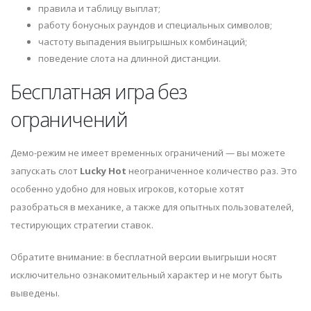
правила и таблицу выплат;
работу бонусных раундов и специальных символов;
частоту выпадения выигрышных комбинаций;
поведение слота на длинной дистанции.
Бесплатная игра без
ограничений
Демо-режим не имеет временных ограничений — вы можете
запускать слот
Lucky Hot
неограниченное количество раз. Это
особенно удобно для новых игроков, которые хотят
разобраться в механике, а также для опытных пользователей,
тестирующих стратегии ставок.
Обратите внимание: в бесплатной версии выигрыши носят
исключительно ознакомительный характер и не могут быть
выведены.