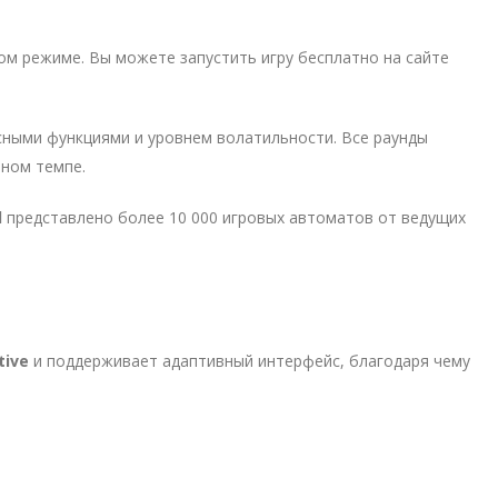
м режиме. Вы можете запустить игру бесплатно на сайте
сными функциями и уровнем волатильности. Все раунды
бном темпе.
l
представлено более 10 000 игровых автоматов от ведущих
tive
и поддерживает адаптивный интерфейс, благодаря чему