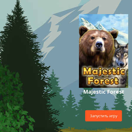
Majestic Forest
Запустить игру