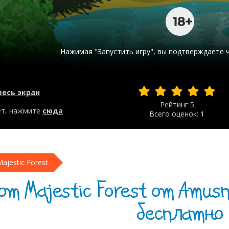
Нажимая "Запустить игру", вы подтверждаете ч
весь экран
Рейтинг
5
ет, нажмите
сюда
Всего оценок:
1
ajestic Forest
от Majestic Forest от Amusn
бесплатно