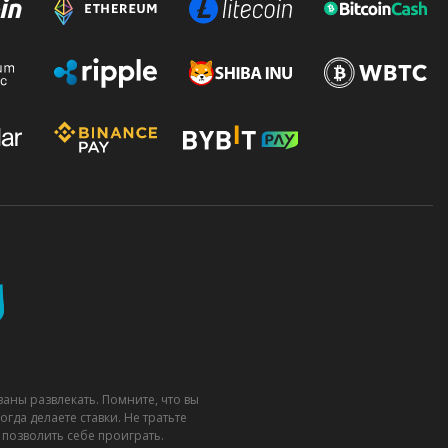
аны развлекать. Помните, что вы
огда делаете ставки. Не тратьте
позволить себе проиграть.