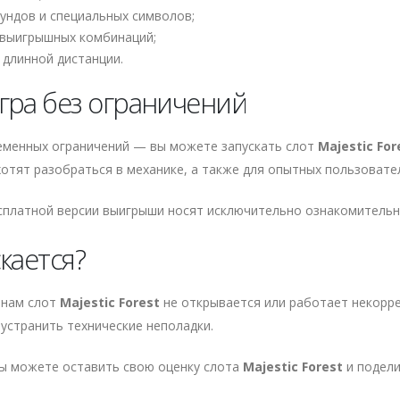
ундов и специальных символов;
 выигрышных комбинаций;
 длинной дистанции.
гра без ограничений
еменных ограничений — вы можете запускать слот
Majestic For
хотят разобраться в механике, а также для опытных пользовате
сплатной версии выигрыши носят исключительно ознакомительны
кается?
инам слот
Majestic Forest
не открывается или работает некорр
устранить технические неполадки.
вы можете оставить свою оценку слота
Majestic Forest
и подели