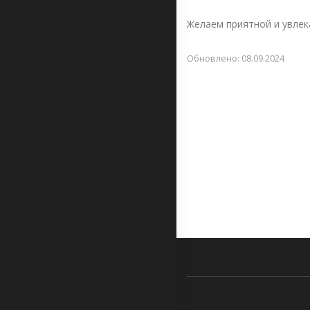
Желаем приятной и увлек
Обновлено:
08.09.2024