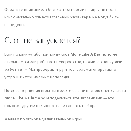
Обратите внимание: в бесплатной версии выигрыши носят
исключительно ознакомительный характер и не могут быть
выведены.
Слот не запускается?
Если по каким-либо причинам слот
More Like A Diamond
не
открывается или работает некорректно, нажмите кнопку
«Не
работает»
. Мы проверим игру и постараемся оперативно
устранить технические неполадки.
После завершения игры вы можете оставить свою оценку слота
More Like A Diamond
и поделиться впечатлениями — это
поможет другим пользователям сделать выбор.
Желаем приятной и увлекательной игры!