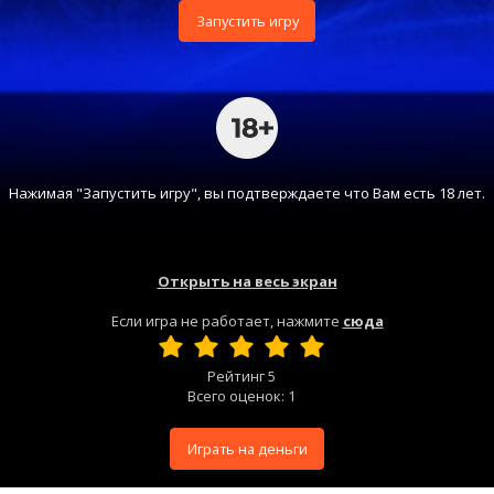
Запустить игру
Нажимая "Запустить игру", вы подтверждаете что Вам есть 18 лет.
Открыть на весь экран
Если игра не работает, нажмите
сюда
Рейтинг
5
Всего оценок:
1
Играть на деньги