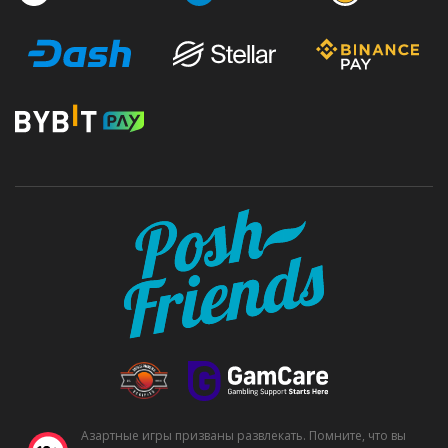
Азартные игры призваны развлекать. Помните, что вы