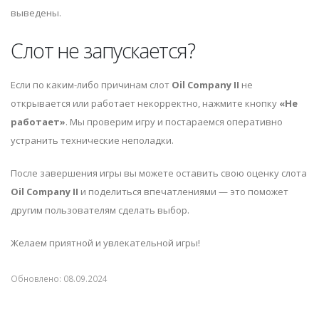
выведены.
Слот не запускается?
Если по каким-либо причинам слот
Oil Company II
не
открывается или работает некорректно, нажмите кнопку
«Не
работает»
. Мы проверим игру и постараемся оперативно
устранить технические неполадки.
После завершения игры вы можете оставить свою оценку слота
Oil Company II
и поделиться впечатлениями — это поможет
другим пользователям сделать выбор.
Желаем приятной и увлекательной игры!
Обновлено:
08.09.2024