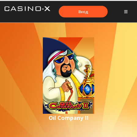
Вход
Oil Company II