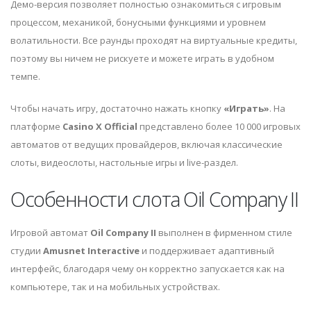
Демо-версия позволяет полностью ознакомиться с игровым
процессом, механикой, бонусными функциями и уровнем
волатильности. Все раунды проходят на виртуальные кредиты,
поэтому вы ничем не рискуете и можете играть в удобном
темпе.
Чтобы начать игру, достаточно нажать кнопку
«Играть»
. На
платформе
Casino X Official
представлено более 10 000 игровых
автоматов от ведущих провайдеров, включая классические
слоты, видеослоты, настольные игры и live-раздел.
Особенности слота Oil Company II
Игровой автомат
Oil Company II
выполнен в фирменном стиле
студии
Amusnet Interactive
и поддерживает адаптивный
интерфейс, благодаря чему он корректно запускается как на
компьютере, так и на мобильных устройствах.