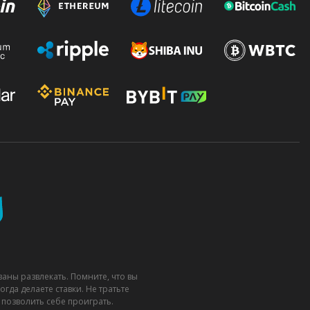
аны развлекать. Помните, что вы
огда делаете ставки. Не тратьте
позволить себе проиграть.