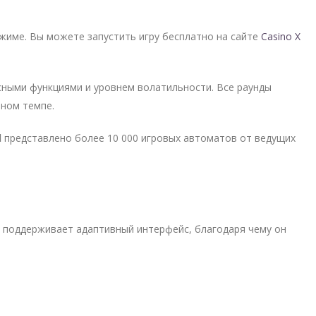
име. Вы можете запустить игру бесплатно на сайте
Casino X
сными функциями и уровнем волатильности. Все раунды
бном темпе.
l
представлено более 10 000 игровых автоматов от ведущих
 поддерживает адаптивный интерфейс, благодаря чему он