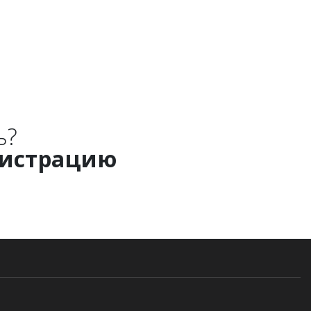
ь?
гистрацию