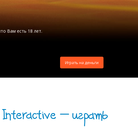
то Вам есть 18 лет.
Играть на деньги
 Interactive — играть