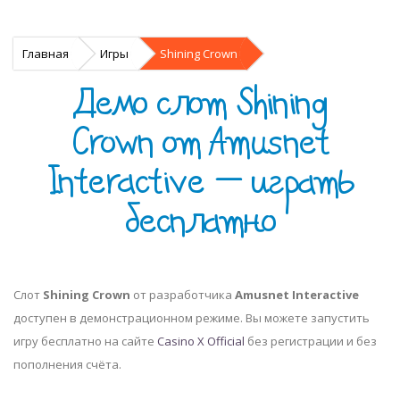
Главная
Игры
Shining Crown
Демо слот Shining
Crown от Amusnet
Interactive — играть
бесплатно
Слот
Shining Crown
от разработчика
Amusnet Interactive
доступен в демонстрационном режиме. Вы можете запустить
игру бесплатно на сайте
Casino X Official
без регистрации и без
пополнения счёта.