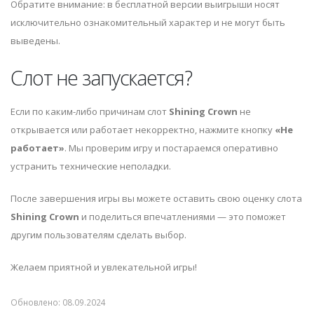
Обратите внимание: в бесплатной версии выигрыши носят
исключительно ознакомительный характер и не могут быть
выведены.
Слот не запускается?
Если по каким-либо причинам слот
Shining Crown
не
открывается или работает некорректно, нажмите кнопку
«Не
работает»
. Мы проверим игру и постараемся оперативно
устранить технические неполадки.
После завершения игры вы можете оставить свою оценку слота
Shining Crown
и поделиться впечатлениями — это поможет
другим пользователям сделать выбор.
Желаем приятной и увлекательной игры!
Обновлено:
08.09.2024