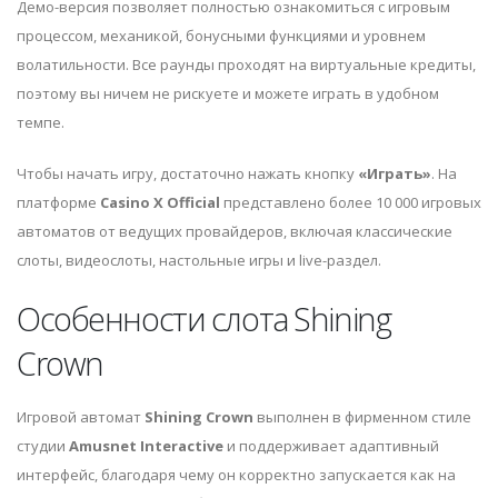
Демо-версия позволяет полностью ознакомиться с игровым
процессом, механикой, бонусными функциями и уровнем
волатильности. Все раунды проходят на виртуальные кредиты,
поэтому вы ничем не рискуете и можете играть в удобном
темпе.
Чтобы начать игру, достаточно нажать кнопку
«Играть»
. На
платформе
Casino X Official
представлено более 10 000 игровых
автоматов от ведущих провайдеров, включая классические
слоты, видеослоты, настольные игры и live-раздел.
Особенности слота Shining
Crown
Игровой автомат
Shining Crown
выполнен в фирменном стиле
студии
Amusnet Interactive
и поддерживает адаптивный
интерфейс, благодаря чему он корректно запускается как на