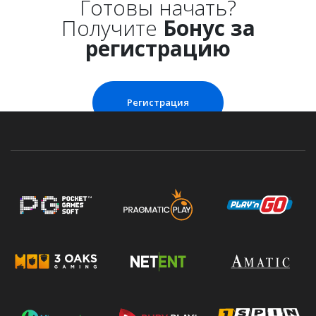
Готовы начать?
Получите
Бонус за
регистрацию
Регистрация