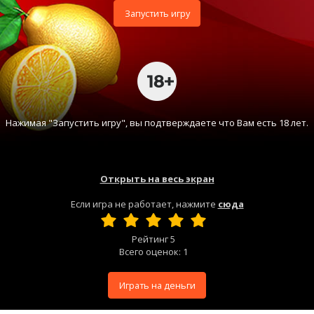
Запустить игру
Нажимая "Запустить игру", вы подтверждаете что Вам есть 18 лет.
Открыть на весь экран
Если игра не работает, нажмите
сюда
Рейтинг
5
Всего оценок:
1
Играть на деньги