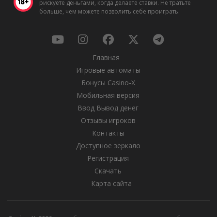
рискуете деньгами, когда делаете ставки. Не тратьте
больше, чем можете позволить себе проиграть.
Главная
Игровые автоматы
Бонусы Casino-X
Мобильная версия
Ввод Вывод денег
Отзывы игроков
Контакты
Доступное зеркало
Регистрация
Скачать
Карта сайта