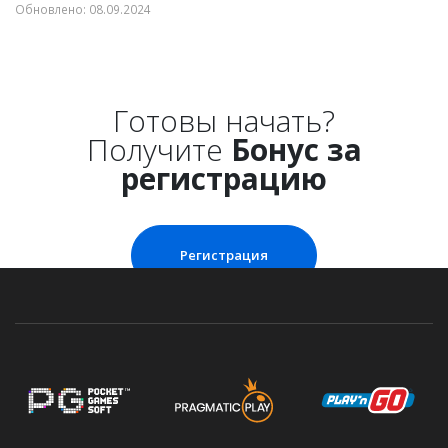
Обновлено:
08.09.2024
Готовы начать?
Получите
Бонус за
регистрацию
Регистрация