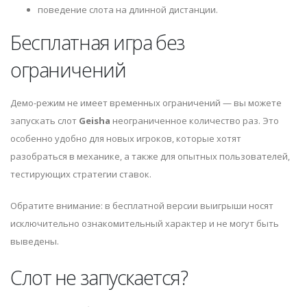
поведение слота на длинной дистанции.
Бесплатная игра без
ограничений
Демо-режим не имеет временных ограничений — вы можете
запускать слот
Geisha
неограниченное количество раз. Это
особенно удобно для новых игроков, которые хотят
разобраться в механике, а также для опытных пользователей,
тестирующих стратегии ставок.
Обратите внимание: в бесплатной версии выигрыши носят
исключительно ознакомительный характер и не могут быть
выведены.
Слот не запускается?