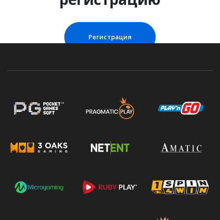
Регистрация