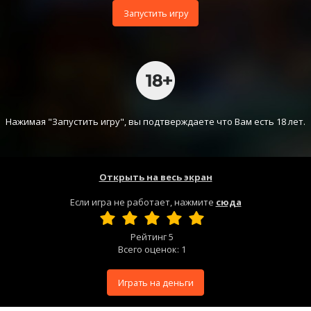
Запустить игру
Нажимая "Запустить игру", вы подтверждаете что Вам есть 18 лет.
Открыть на весь экран
Если игра не работает, нажмите
сюда
Рейтинг
5
Всего оценок:
1
Играть на деньги