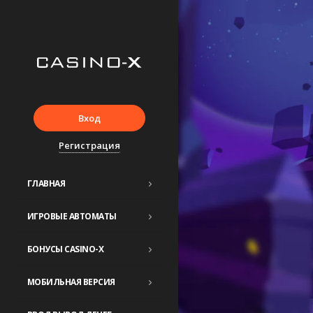
Вход
Регистрация
ГЛАВНАЯ
ИГРОВЫЕ АВТОМАТЫ
БОНУСЫ CASINO-X
МОБИЛЬНАЯ ВЕРСИЯ