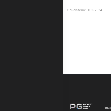
Обновлено:
08.09.2024