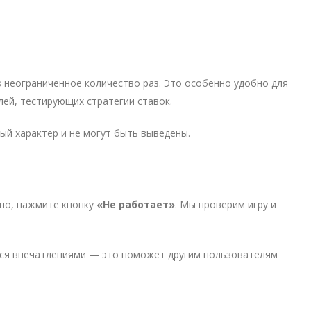
s
неограниченное количество раз. Это особенно удобно для
лей, тестирующих стратегии ставок.
й характер и не могут быть выведены.
но, нажмите кнопку
«Не работает»
. Мы проверим игру и
ся впечатлениями — это поможет другим пользователям