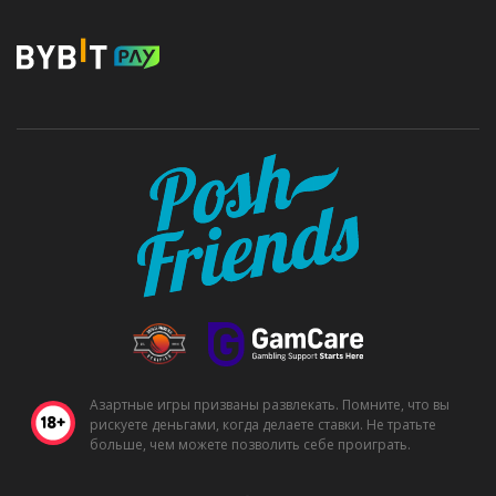
Азартные игры призваны развлекать. Помните, что вы
рискуете деньгами, когда делаете ставки. Не тратьте
больше, чем можете позволить себе проиграть.