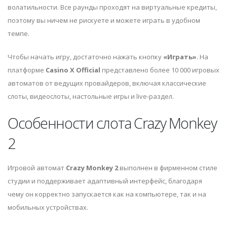
волатильности. Все раунды проходят на виртуальные кредиты,
поэтому вы ничем не рискуете и можете играть в удобном
темпе.
Чтобы начать игру, достаточно нажать кнопку
«Играть»
. На
платформе
Casino X Official
представлено более 10 000 игровых
автоматов от ведущих провайдеров, включая классические
слоты, видеослоты, настольные игры и live-раздел.
Особенности слота Crazy Monkey
2
Игровой автомат
Crazy Monkey 2
выполнен в фирменном стиле
студии
и поддерживает адаптивный интерфейс, благодаря
чему он корректно запускается как на компьютере, так и на
мобильных устройствах.