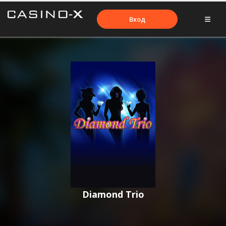
Вход
Diamond Trio