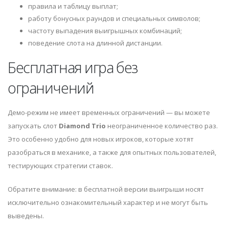
правила и таблицу выплат;
работу бонусных раундов и специальных символов;
частоту выпадения выигрышных комбинаций;
поведение слота на длинной дистанции.
Бесплатная игра без
ограничений
Демо-режим не имеет временных ограничений — вы можете
запускать слот
Diamond Trio
неограниченное количество раз.
Это особенно удобно для новых игроков, которые хотят
разобраться в механике, а также для опытных пользователей,
тестирующих стратегии ставок.
Обратите внимание: в бесплатной версии выигрыши носят
исключительно ознакомительный характер и не могут быть
выведены.