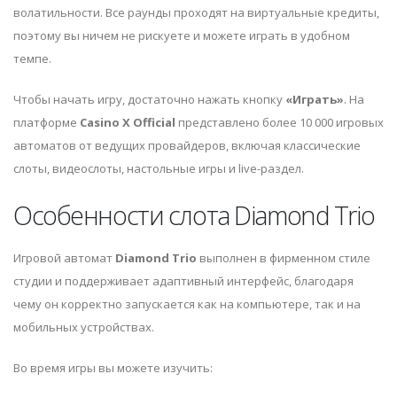
волатильности. Все раунды проходят на виртуальные кредиты,
поэтому вы ничем не рискуете и можете играть в удобном
темпе.
Чтобы начать игру, достаточно нажать кнопку
«Играть»
. На
платформе
Casino X Official
представлено более 10 000 игровых
автоматов от ведущих провайдеров, включая классические
слоты, видеослоты, настольные игры и live-раздел.
Особенности слота Diamond Trio
Игровой автомат
Diamond Trio
выполнен в фирменном стиле
студии
и поддерживает адаптивный интерфейс, благодаря
чему он корректно запускается как на компьютере, так и на
мобильных устройствах.
Во время игры вы можете изучить: