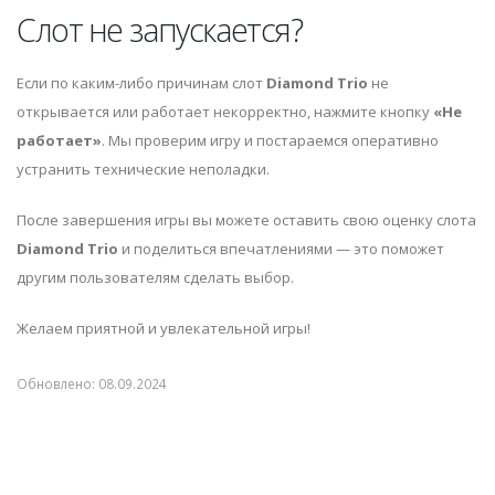
Слот не запускается?
Если по каким-либо причинам слот
Diamond Trio
не
открывается или работает некорректно, нажмите кнопку
«Не
работает»
. Мы проверим игру и постараемся оперативно
устранить технические неполадки.
После завершения игры вы можете оставить свою оценку слота
Diamond Trio
и поделиться впечатлениями — это поможет
другим пользователям сделать выбор.
Желаем приятной и увлекательной игры!
Обновлено:
08.09.2024