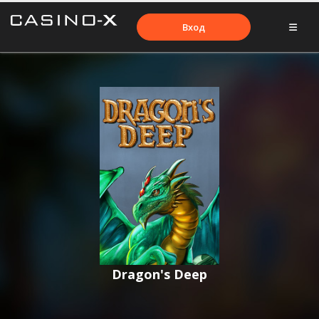
Вход
Dragon's Deep