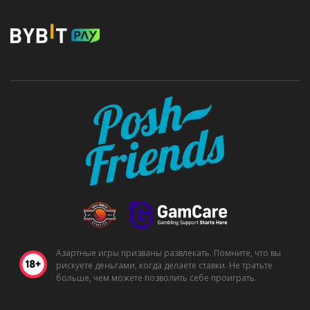
Азартные игры призваны развлекать. Помните, что вы
рискуете деньгами, когда делаете ставки. Не тратьте
больше, чем можете позволить себе проиграть.