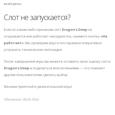
выведены.
Слот не запускается?
Если по каким-либо причинам слот
Dragon's Deep
не
открывается или работает некорректно, нажмите кнопку
«Не
работает»
. Мы проверим игру и постараемся оперативно
устранить технические неполадки.
После завершения игры вы можете оставить свою оценку слота
Dragon's Deep
и поделиться впечатлениями — это поможет
другим пользователям сделать выбор.
Желаем приятной и увлекательной игры!
Обновлено:
08.09.2024