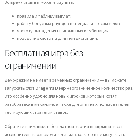
Во время игры вы можете изучить:
правила и таблицу выплат;
работу бонусных раундов и специальных символов;
частоту выпадения выигрышных комбинаций;
поведение слота на длинной дистанции.
Бесплатная игра без
ограничений
Демо-режим не имеет временных ограничений — вы можете
запускать слот
Dragon's Deep
неограниченное количество раз.
Это особенно удобно для новых игроков, которые хотят
разобраться в механике, а также для опытных пользователей,
тестирующих стратегии ставок.
Обратите внимание: в бесплатной версии выигрыши носят
исключительно ознакомительный характер и не могут быть