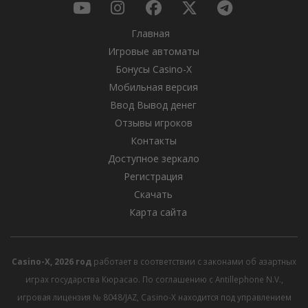
Главная
Игровые автоматы
Бонусы Casino-X
Мобильная версия
Ввод Вывод денег
Отзывы игроков
Контакты
Доступное зеркало
Регистрация
Скачать
Карта сайта
Casino-X, 2026 год
работает в соответствии с законами об азартных
играх государства Кюрасао. По соглашению с Antillephone N.V.,
игровая лицензия № 8048/JAZ, Casino-X находится под управлением