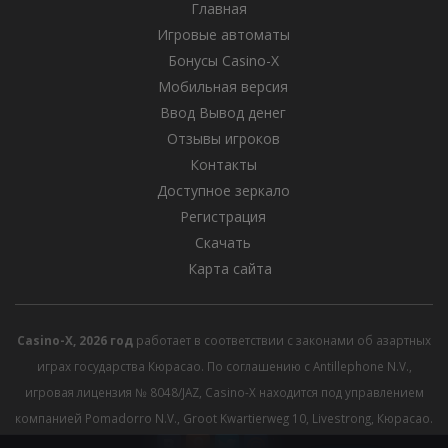
Главная
Игровые автоматы
Бонусы Casino-X
Мобильная версия
Ввод Вывод денег
Отзывы игроков
Контакты
Доступное зеркало
Регистрация
Скачать
Карта сайта
Casino-X, 2026 год
работает в соответствии с законами об азартных
играх государства Кюрасао. По соглашению с Antillephone N.V.,
игровая лицензия № 8048/JAZ, Casino-X находится под управлением
компанией Pomadorro N.V., Groot Kwartierweg 10, Livestrong, Кюрасао.