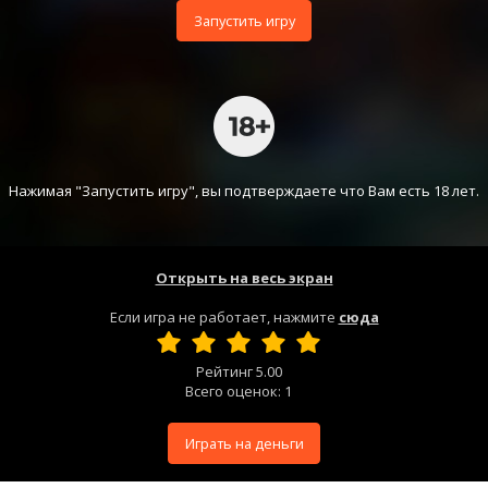
Запустить игру
Нажимая "Запустить игру", вы подтверждаете что Вам есть 18 лет.
Открыть на весь экран
Если игра не работает, нажмите
сюда
Рейтинг
5.00
Всего оценок:
1
Играть на деньги