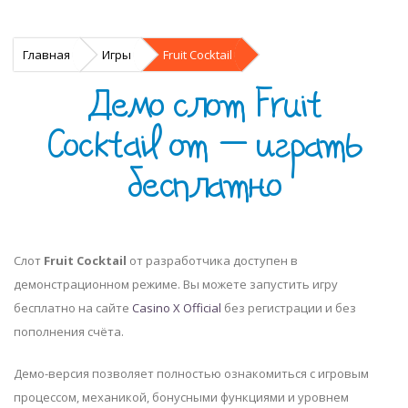
Главная
Игры
Fruit Cocktail
Демо слот Fruit
Cocktail от — играть
бесплатно
Слот
Fruit Cocktail
от разработчика
доступен в
демонстрационном режиме. Вы можете запустить игру
бесплатно на сайте
Casino X Official
без регистрации и без
пополнения счёта.
Демо-версия позволяет полностью ознакомиться с игровым
процессом, механикой, бонусными функциями и уровнем