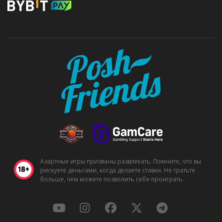
Азартные игры призваны развлекать. Помните, что вы
рискуете деньгами, когда делаете ставки. Не тратьте
больше, чем можете позволить себе проиграть.