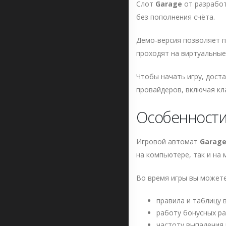
Слот
Garage
от разрабо
без пополнения счёта.
Демо-версия позволяет п
проходят на виртуальные
Чтобы начать игру, дост
провайдеров, включая кла
Особенности
Игровой автомат
Garag
на компьютере, так и на 
Во время игры вы можете
правила и таблицу 
работу бонусных ра
частоту выпадения