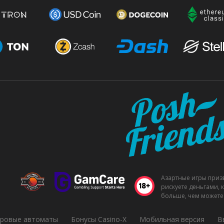
Азартные игры призв
рискуете деньгами, к
больше, чем можете 
ровые автоматы
Бонусы Casino-X
Мобильная версия
В