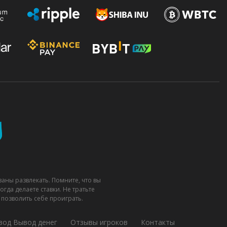
аны развлекать. Помните, что вы
огда делаете ставки. Не тратьте
позволить себе проиграть.
вод Вывод денег
Отзывы игроков
Контакты