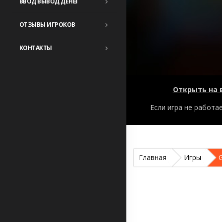
ВВОД ВЫВОД ДЕНЕГ
ОТЗЫВЫ ИГРОКОВ
КОНТАКТЫ
Открыть на 
Если игра не работа
Главная
Игры