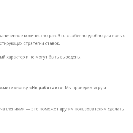
аниченное количество раз. Это особенно удобно для новых
естирующих стратегии ставок.
й характер и не могут быть выведены.
ажмите кнопку
«Не работает»
. Мы проверим игру и
ечатлениями — это поможет другим пользователям сделать