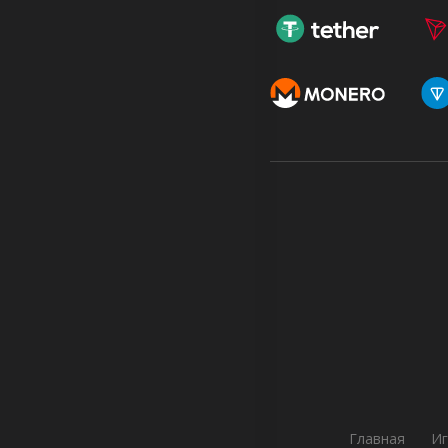
Главная
Иг