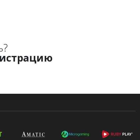
ь?
гистрацию