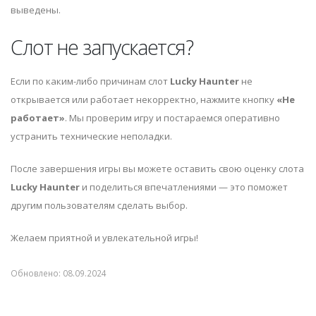
выведены.
Слот не запускается?
Если по каким-либо причинам слот
Lucky Haunter
не
открывается или работает некорректно, нажмите кнопку
«Не
работает»
. Мы проверим игру и постараемся оперативно
устранить технические неполадки.
После завершения игры вы можете оставить свою оценку слота
Lucky Haunter
и поделиться впечатлениями — это поможет
другим пользователям сделать выбор.
Желаем приятной и увлекательной игры!
Обновлено:
08.09.2024