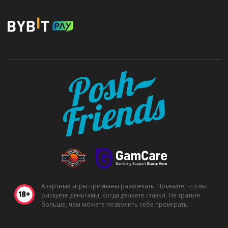
Азартные игры призваны развлекать. Помните, что вы
рискуете деньгами, когда делаете ставки. Не тратьте
больше, чем можете позволить себе проиграть.