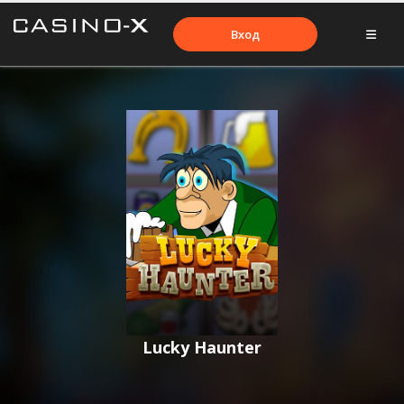
Вход
Lucky Haunter