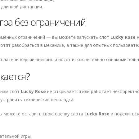
 длинной дистанции.
гра без ограничений
еменных ограничений — вы можете запускать слот
Lucky Rose
н
хотят разобраться в механике, а также для опытных пользовате
сплатной версии выигрыши носят исключительно ознакомительны
кается?
инам слот
Lucky Rose
не открывается или работает некорректн
устранить технические неполадки.
вы можете оставить свою оценку слота
Lucky Rose
и поделиться
ательной игры!