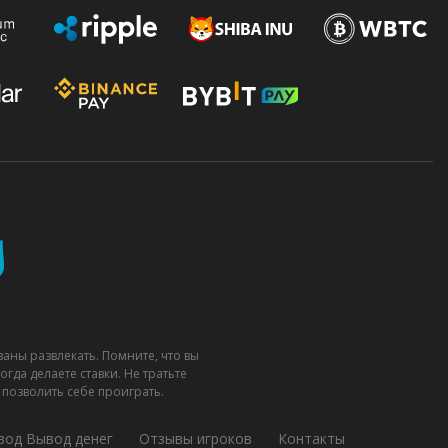
аны развлекать. Помните, что вы
огда делаете ставки. Не тратьте
позволить себе проиграть.
вод Вывод денег
Отзывы игроков
Контакты