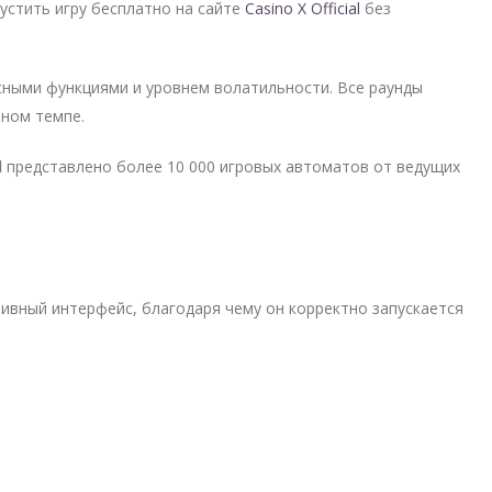
устить игру бесплатно на сайте
Casino X Official
без
сными функциями и уровнем волатильности. Все раунды
бном темпе.
l
представлено более 10 000 игровых автоматов от ведущих
ивный интерфейс, благодаря чему он корректно запускается