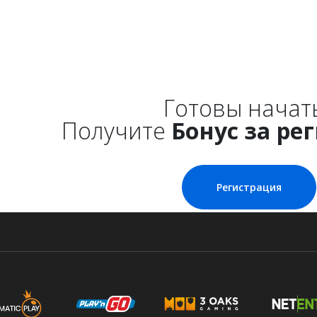
Готовы начат
Получите
Бонус за ре
Регистрация