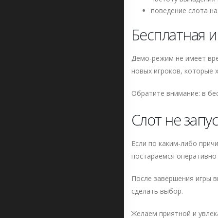
поведение слота на
Бесплатная и
Демо-режим не имеет вр
новых игроков, которые 
Обратите внимание: в бе
Слот не запус
Если по каким-либо прич
постараемся оперативно 
После завершения игры 
сделать выбор.
Желаем приятной и увлек