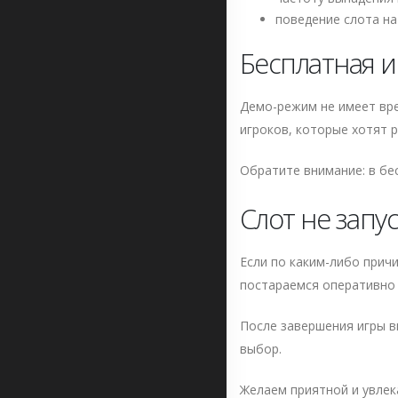
поведение слота на
Бесплатная и
Демо-режим не имеет вр
игроков, которые хотят 
Обратите внимание: в бе
Слот не запус
Если по каким-либо прич
постараемся оперативно 
После завершения игры 
выбор.
Желаем приятной и увлек