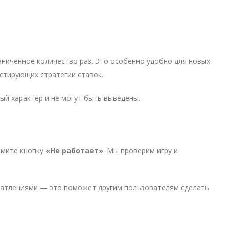
ниченное количество раз. Это особенно удобно для новых
естирующих стратегии ставок.
й характер и не могут быть выведены.
жмите кнопку
«Не работает»
. Мы проверим игру и
чатлениями — это поможет другим пользователям сделать