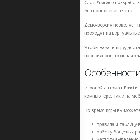
Слот
Pirate
от разработ
без пополнения счёта.
Демо-версия позволяет п
проходят на виртуальные
Чтобы начать игру, дост
провайдеров, включая кла
Особенности 
Игровой автомат
Pirate
в
компьютере, так и на мо
Во время игры вы можете
правила и таблицу 
работу бонусных ра
частоту выпадения