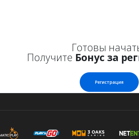
Готовы начат
Получите
Бонус за ре
Регистрация