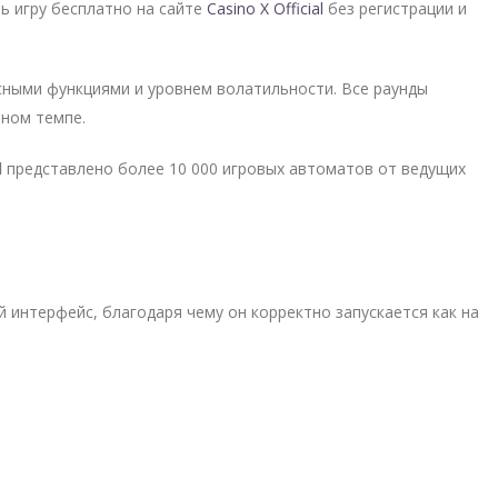
ь игру бесплатно на сайте
Casino X Official
без регистрации и
сными функциями и уровнем волатильности. Все раунды
бном темпе.
l
представлено более 10 000 игровых автоматов от ведущих
 интерфейс, благодаря чему он корректно запускается как на