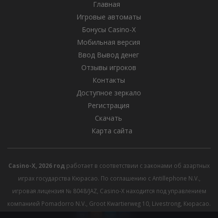
Главная
Игровые автоматы
Бонусы Casino-X
Мобильная версия
Ввод Вывод денег
Отзывы игроков
Контакты
Доступное зеркало
Регистрация
Скачать
Карта сайта
Casino-X, 2026 год
работает в соответствии с законами об азартных
играх государства Кюрасао. По соглашению с Antillephone N.V.,
игровая лицензия № 8048/JAZ, Casino-X находится под управлением
компанией Pomadorro N.V., Groot Kwartierweg 10, Livestrong, Кюрасао.