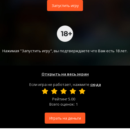
Запустить игру
Нажимая "Запустить игру", вы подтверждаете что Вам есть 18 лет.
Открыть на весь экран
Если игра не работает, нажмите
сюда
Рейтинг
5.00
Всего оценок:
1
Играть на деньги