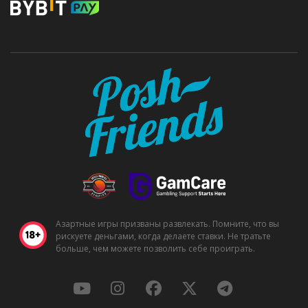
Азартные игры призваны развлекать. Помните, что вы
рискуете деньгами, когда делаете ставки. Не тратьте
больше, чем можете позволить себе проиграть.