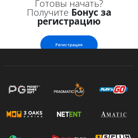
Готовы начать?
Получите
Бонус за
регистрацию
Регистрация