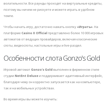
волатильности. Все раунды проходят на виртуальные кредиты,
поэтому вы ничем не рискуете и можете играть в удобном
темпе.
Чтобы начать игру, достаточно нажать кнопку
«Играть»
. На
платформе
Casino X Official
представлено более 10 000 игровых
автоматов от ведущих провайдеров, включая классические
слоты, видеослоты, настольные игры и live-раздел.
Особенности слота Gonzo's Gold
Игровой автомат
Gonzo's Gold
выполнен в фирменном стиле
студии
NetEnt Deluxe
и поддерживает адаптивный интерфейс,
благодаря чему он корректно запускается как на компьютере,
так и на мобильных устройствах.
Во время игры вы можете изучить: