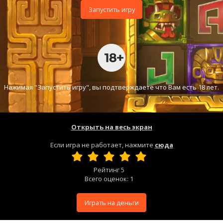
Запустить игру
Нажимая "Запустить игру", вы подтверждаете что Вам есть 18 лет.
Открыть на весь экран
Если игра не работает, нажмите
сюда
Рейтинг
5
Всего оценок:
1
Играть на деньги