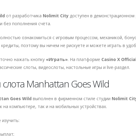
ld
от разработчика
Nolimit City
доступен в демонстрационном 
и без пополнения счёта.
олностью ознакомиться с игровым процессом, механикой, бону
 кредиты, поэтому вы ничем не рискуете и можете играть в удо
аточно нажать кнопку
«Играть»
. На платформе
Casino X Officia
ссические слоты, видеослоты, настольные игры и live-раздел.
слота Manhattan Goes Wild
tan Goes Wild
выполнен в фирменном стиле студии
Nolimit Cit
к на компьютере, так и на мобильных устройствах.
 изучить:
выплат;