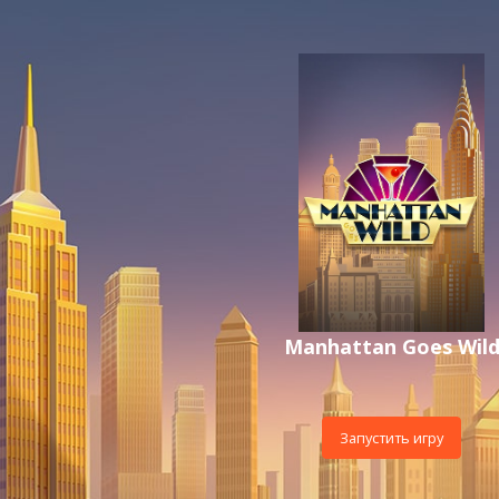
Manhattan Goes Wil
Запустить игру