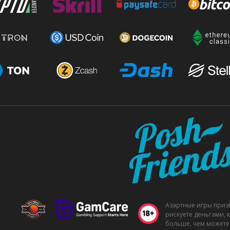
Азартные игры призв
рискуете деньгами, к
больше, чем можете 