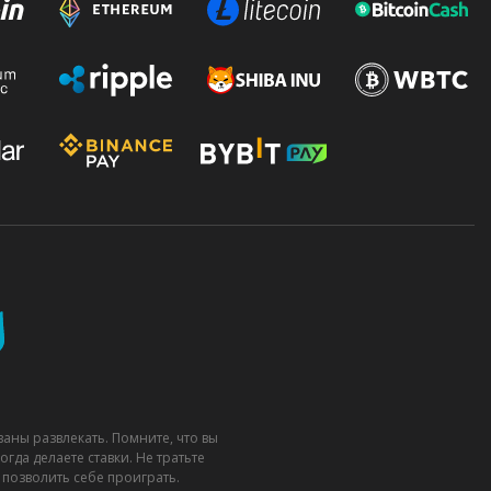
аны развлекать. Помните, что вы
огда делаете ставки. Не тратьте
позволить себе проиграть.