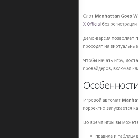
Слот
Manhattan Goes Wi
X Official
без регистрации 
Демо-версия позволяет п
проходят на виртуальные
Чтобы начать игру, дост
провайдеров, включая кла
Особенности 
Игровой автомат
Manhat
корректно запускается ка
Во время игры вы можете
правила и таблицу 