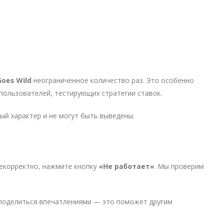
oes Wild
неограниченное количество раз. Это особенно
 пользователей, тестирующих стратегии ставок.
й характер и не могут быть выведены.
екорректно, нажмите кнопку
«Не работает»
. Мы проверим
поделиться впечатлениями — это поможет другим