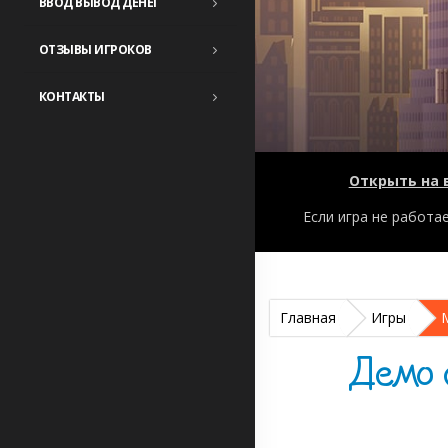
ВВОД ВЫВОД ДЕНЕГ
ОТЗЫВЫ ИГРОКОВ
КОНТАКТЫ
Открыть на 
Если игра не работа
Главная
Игры
Демо 