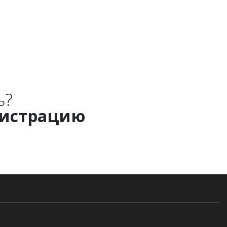
ь?
гистрацию