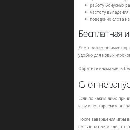
работу бонусных ра
частоту выпадения
поведение слота на
Бесплатная и
Демо-режим не имеет вр
удобно для новых игроко
Обратите внимание: в бе
Слот не запус
Если по каким-либо прич
игру и постараемся опер
После завершения игры 
пользователям сделать 