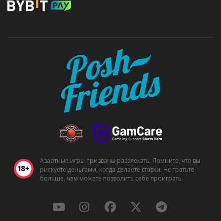
Азартные игры призваны развлекать. Помните, что вы
рискуете деньгами, когда делаете ставки. Не тратьте
больше, чем можете позволить себе проиграть.