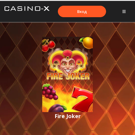
Вход
Fire Joker