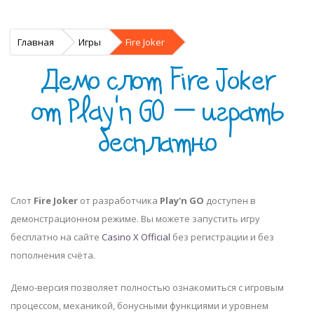
Главная
Игры
Fire Joker
Демо слот Fire Joker
от Play'n GO — играть
бесплатно
Слот
Fire Joker
от разработчика
Play'n GO
доступен в
демонстрационном режиме. Вы можете запустить игру
бесплатно на сайте
Casino X Official
без регистрации и без
пополнения счёта.
Демо-версия позволяет полностью ознакомиться с игровым
процессом, механикой, бонусными функциями и уровнем