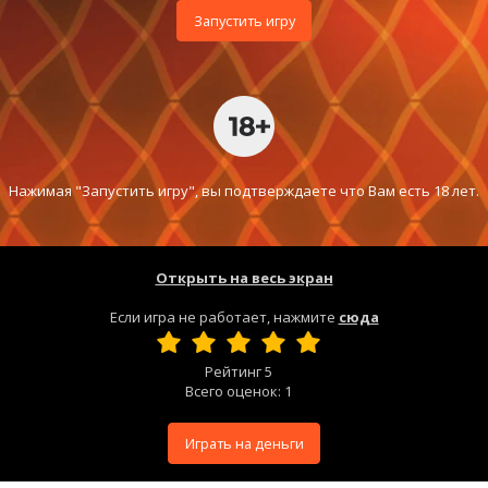
Запустить игру
Нажимая "Запустить игру", вы подтверждаете что Вам есть 18 лет.
Открыть на весь экран
Если игра не работает, нажмите
сюда
Рейтинг
5
Всего оценок:
1
Играть на деньги