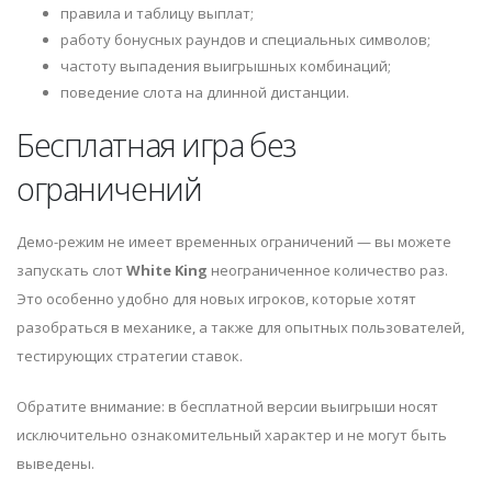
правила и таблицу выплат;
работу бонусных раундов и специальных символов;
частоту выпадения выигрышных комбинаций;
поведение слота на длинной дистанции.
Бесплатная игра без
ограничений
Демо-режим не имеет временных ограничений — вы можете
запускать слот
White King
неограниченное количество раз.
Это особенно удобно для новых игроков, которые хотят
разобраться в механике, а также для опытных пользователей,
тестирующих стратегии ставок.
Обратите внимание: в бесплатной версии выигрыши носят
исключительно ознакомительный характер и не могут быть
выведены.