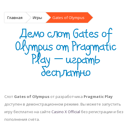
Главная
Игры
Gates of Olympus
Демо слот Gates of
Olympus от Pragmatic
Play — играть
бесплатно
Слот
Gates of Olympus
от разработчика
Pragmatic Play
доступен в демонстрационном режиме. Вы можете запустить
игру бесплатно на сайте
Casino X Official
без регистрации и без
пополнения счёта.