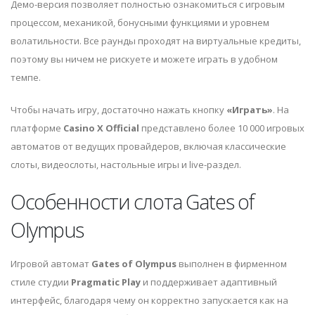
Демо-версия позволяет полностью ознакомиться с игровым
процессом, механикой, бонусными функциями и уровнем
волатильности. Все раунды проходят на виртуальные кредиты,
поэтому вы ничем не рискуете и можете играть в удобном
темпе.
Чтобы начать игру, достаточно нажать кнопку
«Играть»
. На
платформе
Casino X Official
представлено более 10 000 игровых
автоматов от ведущих провайдеров, включая классические
слоты, видеослоты, настольные игры и live-раздел.
Особенности слота Gates of
Olympus
Игровой автомат
Gates of Olympus
выполнен в фирменном
стиле студии
Pragmatic Play
и поддерживает адаптивный
интерфейс, благодаря чему он корректно запускается как на