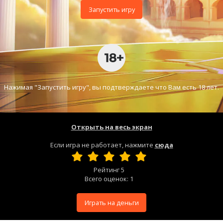
Запустить игру
Нажимая "Запустить игру", вы подтверждаете что Вам есть 18 лет.
Открыть на весь экран
Если игра не работает, нажмите
сюда
Рейтинг
5
Всего оценок:
1
Играть на деньги