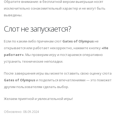
Обратите внимание: в бесплатной версии выигрыши носят
исключительно ознакомительный характер и не могут быть
выведены.
Слот не запускается?
Если по каким-либо причинам слот
Gates of Olympus
не
открывается или работает некорректно, нажмите кнопку
«Не
работает»
. Мы проверим игру и постараемся оперативно
устранить технические неполадки.
После завершения игры вы можете оставить свою оценку слота
Gates of Olympus
и поделиться впечатлениями — это поможет
другим пользователям сделать выбор.
Желаем приятной и увлекательной игры!
Обновлено:
08.09.2024