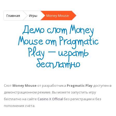
Главная
Игры
Money Mouse
Демо слот Money
Mouse от Pragmatic
Play — играть
бесплатно
Слот
Money Mouse
от разработчика
Pragmatic Play
доступен в
демонстрационном режиме. Вы можете запустить игру
бесплатно на сайте
Casino X Official
без регистрации и без
пополнения счёта.