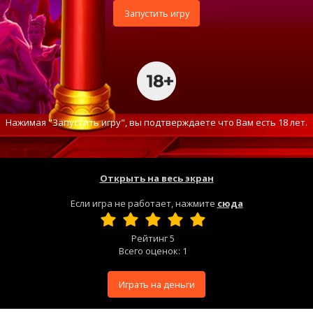
Запустить игру
Нажимая "Запустить игру", вы подтверждаете что Вам есть 18 лет.
Открыть на весь экран
Если игра не работает, нажмите
сюда
Рейтинг
5
Всего оценок:
1
Играть на деньги