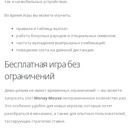
так и на мобильных устройствах.
Во время игры вы можете изучить:
правила и таблицу выплат;
работу бонусных раундов и специальных символов;
частоту выпадения выигрышных комбинаций;
поведение слота на длинной дистанции.
Бесплатная игра без
ограничений
Демо-режим не имеет временных ограничений — вы можете
запускать слот
Money Mouse
неограниченное количество раз.
Это особенно удобно для новых игроков, которые хотят
разобраться в механике, а также для опытных пользователей,
тестирующих стратегии ставок.