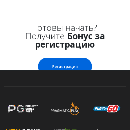
Готовы начать?
Получите
Бонус за
регистрацию
Регистрация