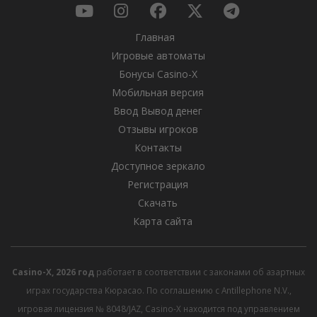
Главная
Игровые автоматы
Бонусы Casino-X
Мобильная версия
Ввод Вывод денег
Отзывы игроков
Контакты
Доступное зеркало
Регистрация
Скачать
Карта сайта
Casino-X, 2026 год
работает в соответствии с законами об азартных
играх государства Кюрасао. По соглашению с Antillephone N.V.,
игровая лицензия № 8048/JAZ, Casino-X находится под управлением