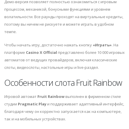
Демо-версия позволяет полностью ознакомиться с игровым
процессом, механикой, бонусными функциями и уровнем
волатильности. Все раунды проходят на виртуальные кредиты,
поэтому вы ничем не рискуете и можете играть в удобном
темпе.
Чтобы начать игру, достаточно нажать кнопку
«Играть»
. На
платформе
Casino X Official
представлено более 10 000 игровых
автоматов от ведущих провайдеров, включая классические
слоты, видеослоты, настольные игры и live-раздел.
Особенности слота Fruit Rainbow
Игровой автомат
Fruit Rainbow
выполнен в фирменном стиле
студии
Pragmatic Play
и поддерживает адаптивный интерфейс,
благодаря чему он корректно запускается как на компьютере,
так и на мобильных устройствах.