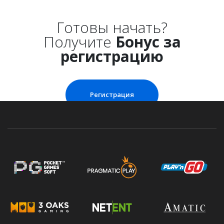
Готовы начать?
Получите
Бонус за
регистрацию
Регистрация