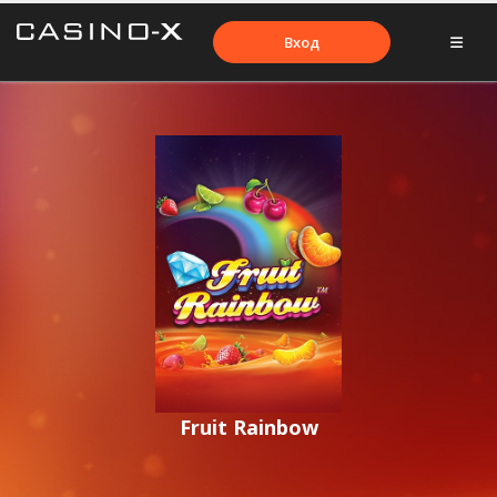
Вход
Fruit Rainbow