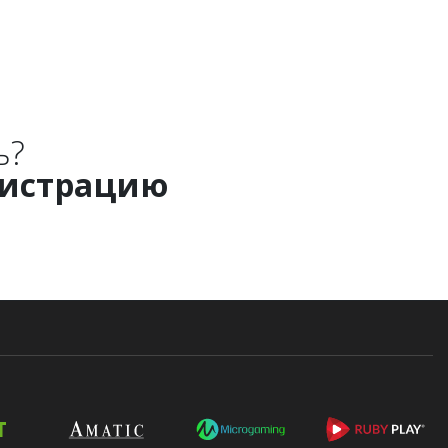
ь?
гистрацию