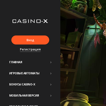
Вход
Регистрация
ГЛАВНАЯ
ИГРОВЫЕ АВТОМАТЫ
БОНУСЫ CASINO-X
МОБИЛЬНАЯ ВЕРСИЯ