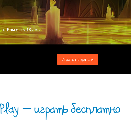
то Вам есть 18 лет.
Играть на деньги
 Play — играть бесплатно