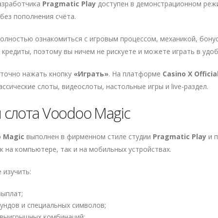
азработчика
Pragmatic Play
доступен в демонстрационном режи
 без пополнения счёта.
олностью ознакомиться с игровым процессом, механикой, бону
 кредиты, поэтому вы ничем не рискуете и можете играть в удо
аточно нажать кнопку
«Играть»
. На платформе
Casino X Officia
ссические слоты, видеослоты, настольные игры и live-раздел.
 слота Voodoo Magic
 Magic
выполнен в фирменном стиле студии
Pragmatic Play
и п
к на компьютере, так и на мобильных устройствах.
 изучить:
выплат;
ундов и специальных символов;
 выигрышных комбинаций;