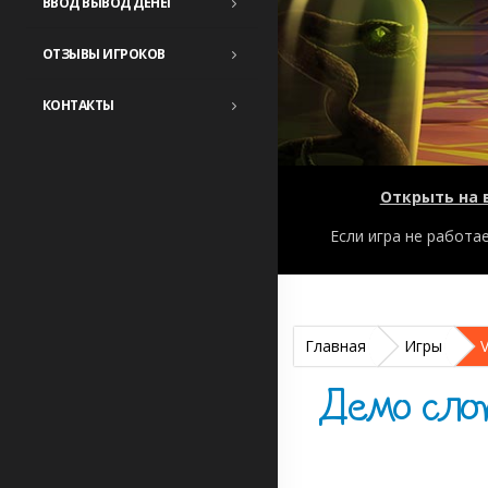
ВВОД ВЫВОД ДЕНЕГ
ОТЗЫВЫ ИГРОКОВ
КОНТАКТЫ
Открыть на 
Если игра не работа
Главная
Игры
Демо слот