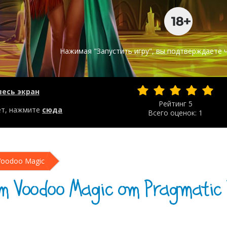
Нажимая "Запустить игру", вы подтверждаете ч
весь экран
Рейтинг
5
ет, нажмите
сюда
Всего оценок:
1
Voodoo Magic
 Voodoo Magic от Pragmatic