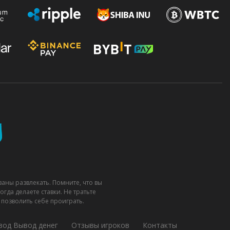
аны развлекать. Помните, что вы
огда делаете ставки. Не тратьте
позволить себе проиграть.
вод Вывод денег
Отзывы игроков
Контакты