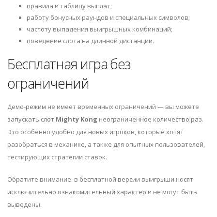
правила и таблицу выплат;
работу бонусных раундов и специальных символов;
частоту выпадения выигрышных комбинаций;
поведение слота на длинной дистанции.
Бесплатная игра без
ограничений
Демо-режим не имеет временных ограничений — вы можете
запускать слот
Mighty Kong
неограниченное количество раз.
Это особенно удобно для новых игроков, которые хотят
разобраться в механике, а также для опытных пользователей,
тестирующих стратегии ставок.
Обратите внимание: в бесплатной версии выигрыши носят
исключительно ознакомительный характер и не могут быть
выведены.