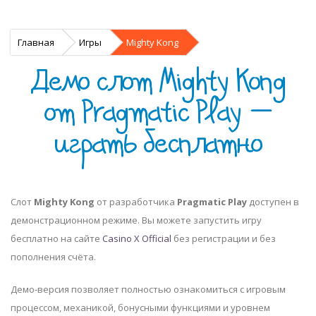
Главная
Игры
Mighty Kong
Демо слот Mighty Kong
от Pragmatic Play —
играть бесплатно
Слот
Mighty Kong
от разработчика
Pragmatic Play
доступен в
демонстрационном режиме. Вы можете запустить игру
бесплатно на сайте
Casino X Official
без регистрации и без
пополнения счёта.
Демо-версия позволяет полностью ознакомиться с игровым
процессом, механикой, бонусными функциями и уровнем