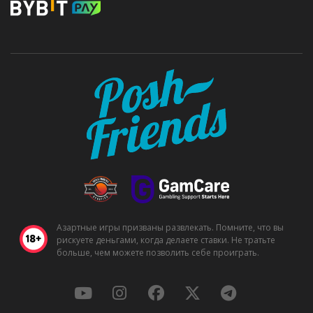
Азартные игры призваны развлекать. Помните, что вы
рискуете деньгами, когда делаете ставки. Не тратьте
больше, чем можете позволить себе проиграть.