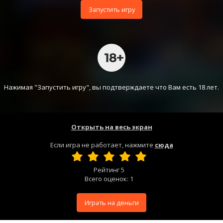
Запустить игру
Нажимая "Запустить игру", вы подтверждаете что Вам есть 18 лет.
Открыть на весь экран
Если игра не работает, нажмите
сюда
Рейтинг
5
Всего оценок:
1
Играть на деньги