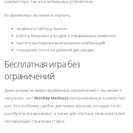
компьютере, так и на мобильных устройствах.
Во время игры вы можете изучить:
правила и таблицу выплат;
работу бонусных раундов и специальных символов;
частоту выпадения выигрышных комбинаций;
поведение слота на длинной дистанции.
Бесплатная игра без
ограничений
Демо-режим не имеет временных ограничений — вы можете
запускать слот
Monkey Madness
неограниченное количество
раз. Это особенно удобно для новых игроков, которые хотят
разобраться в механике, а также для опытных пользователей,
тестирующих стратегии ставок.