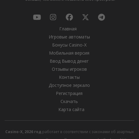
Главная
Игровые автоматы
Бонусы Casino-X
Мобильная версия
Ввод Вывод денег
Отзывы игроков
Контакты
Доступное зеркало
Регистрация
Скачать
Карта сайта
Casino-X, 2026 год
работает в соответствии с законами об азартных