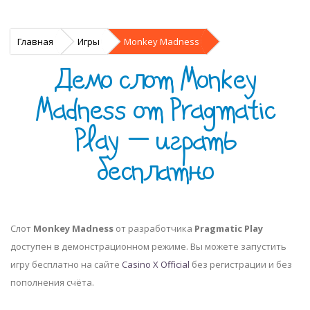
Главная
Игры
Monkey Madness
Демо слот Monkey
Madness от Pragmatic
Play — играть
бесплатно
Слот
Monkey Madness
от разработчика
Pragmatic Play
доступен в демонстрационном режиме. Вы можете запустить
игру бесплатно на сайте
Casino X Official
без регистрации и без
пополнения счёта.