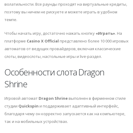
волатильности. Все раунды проходят на виртуальные кредиты,
поэтому вы ничем не рискуете и можете играть в удобном
темпе.
Чтобы начать игру, достаточно нажать кнопку
«Играть»
. На
платформе
Casino X Official
представлено более 10 000 игровых
автоматов от ведущих провайдеров, включая классические
слоты, видеослоты, настольные игры и live-раздел.
Особенности слота Dragon
Shrine
Игровой автомат
Dragon Shrine
выполнен в фирменном стиле
студии
Quickspin
и поддерживает адаптивный интерфейс,
благодаря чему он корректно запускается как на компьютере,
так и на мобильных устройствах.