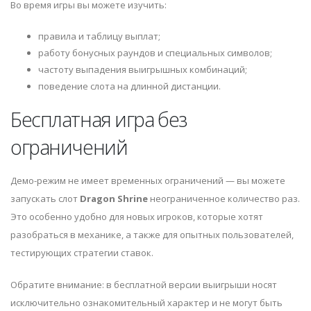
Во время игры вы можете изучить:
правила и таблицу выплат;
работу бонусных раундов и специальных символов;
частоту выпадения выигрышных комбинаций;
поведение слота на длинной дистанции.
Бесплатная игра без
ограничений
Демо-режим не имеет временных ограничений — вы можете
запускать слот
Dragon Shrine
неограниченное количество раз.
Это особенно удобно для новых игроков, которые хотят
разобраться в механике, а также для опытных пользователей,
тестирующих стратегии ставок.
Обратите внимание: в бесплатной версии выигрыши носят
исключительно ознакомительный характер и не могут быть