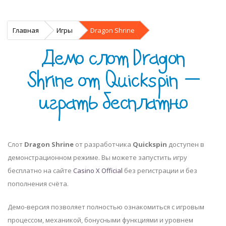
Главная
Игры
Dragon Shrine
Демо слот Dragon
Shrine от Quickspin —
играть бесплатно
Слот
Dragon Shrine
от разработчика
Quickspin
доступен в
демонстрационном режиме. Вы можете запустить игру
бесплатно на сайте
Casino X Official
без регистрации и без
пополнения счёта.
Демо-версия позволяет полностью ознакомиться с игровым
процессом, механикой, бонусными функциями и уровнем